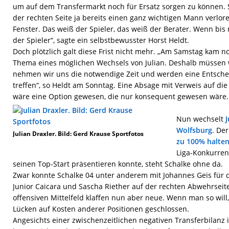
um auf dem Transfermarkt noch für Ersatz sorgen zu können. S
der rechten Seite ja bereits einen ganz wichtigen Mann verlor
Fenster. Das weiß der Spieler, das weiß der Berater. Wenn bis
der Spieler“, sagte ein selbstbewusster Horst Heldt.
Doch plötzlich galt diese Frist nicht mehr. „Am Samstag kam 
Thema eines möglichen Wechsels von Julian. Deshalb müssen w
nehmen wir uns die notwendige Zeit und werden eine Entsche
treffen“, so Heldt am Sonntag. Eine Absage mit Verweis auf die 
wäre eine Option gewesen, die nur konsequent gewesen wäre.
Nun wechselt
J
Wolfsburg
. De
Julian Draxler. Bild: Gerd Krause Sportfotos
zu 100% halten
Liga-Konkurren
seinen Top-Start präsentieren konnte, steht Schalke ohne da.
Zwar konnte Schalke 04 unter anderem mit Johannes Geis für d
Junior Caicara und Sascha Riether auf der rechten Abwehrseit
offensiven Mittelfeld klaffen nun aber neue. Wenn man so will
Lücken auf Kosten anderer Positionen geschlossen.
Angesichts einer zwischenzeitlichen negativen Transferbilanz 