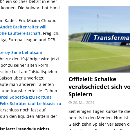
4 ein solches Defizit in einer
können. Die Antwort hat Horst
 im Kader: Eric Maxim Choupo-
 André Breitenreiter will
hohe Laufbereitschaft
. Fraglich,
liga, Europa League und DFB-
Leroy Sané behutsam
r zu: der 19-Jährige wird jetzt
o“ zu seiner alten Form
seine Lust am Fußballspielen
Saison über unverletzt.
Offiziell: Schalke
raute man anderen Talenten
verabschiedet sich v
 und transferierte sie. Gehen
Spielern
rcel Sobottka (zu Fortuna
20. Mai 2021
Felix Schröter (auf Leihbasis zu
ferschluss noch fast auf
Seit einigen Tagen kursierte di
s an den liquiden Mitteln der
bereits in den Medien. Nun ist es
Gleich zehn Spieler verlassen 
st jetzt irgendwie nichts