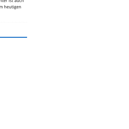
nter ist auch
Am heutigen
]