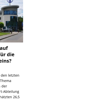
 auf
für die
eins?
 den letzten
s Thema
n der
rt-Abteilung
hätzten 26,5