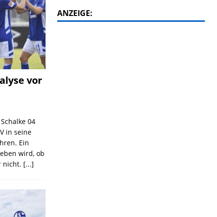
ANZEIGE:
alyse vor
C Schalke 04
V in seine
ahren. Ein
geben wird, ob
 nicht.
[...]