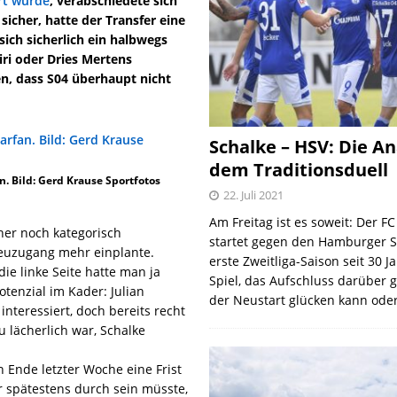
ert wurde
, verabschiedete sich
sicher, hatte der Transfer eine
ich sicherlich ein halbwegs
ri oder Dries Mertens
n, dass S04 überhaupt nicht
Schalke – HSV: Die An
dem Traditionsduell
an. Bild: Gerd Krause Sportfotos
22. Juli 2021
Am Freitag ist es soweit: Der F
her noch kategorisch
startet gegen den Hamburger S
Neuzugang mehr einplante.
erste Zweitliga-Saison seit 30 J
die linke Seite hatte man ja
Spiel, das Aufschluss darüber 
tenzial im Kader: Julian
der Neustart glücken kann oder
interessiert, doch bereits recht
u lächerlich war, Schalke
n Ende letzter Woche eine Frist
er spätestens durch sein müsste,