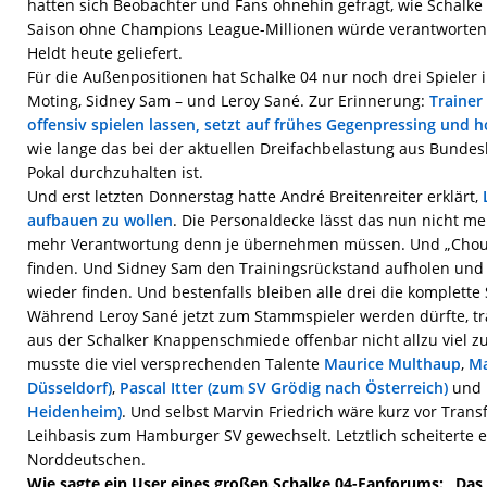
hatten sich Beobachter und Fans ohnehin gefragt, wie Schalke 0
Saison ohne Champions League-Millionen würde verantworten 
Heldt heute geliefert.
Für die Außenpositionen hat Schalke 04 nur noch drei Spieler
Moting, Sidney Sam – und Leroy Sané. Zur Erinnerung:
Trainer
offensiv spielen lassen, setzt auf frühes Gegenpressing und 
wie lange das bei der aktuellen Dreifachbelastung aus Bundes
Pokal durchzuhalten ist.
Und erst letzten Donnerstag hatte André Breitenreiter erklärt,
aufbauen zu wollen
. Die Personaldecke lässt das nun nicht meh
mehr Verantwortung denn je übernehmen müssen. Und „Choup
finden. Und Sidney Sam den Trainingsrückstand aufholen und 
wieder finden. Und bestenfalls bleiben alle drei die komplette 
Während Leroy Sané jetzt zum Stammspieler werden dürfte, t
aus der Schalker Knappenschmiede offenbar nicht allzu viel zu
musste die viel versprechenden Talente
Maurice Multhaup
,
Ma
Düsseldorf)
,
Pascal Itter (zum SV Grödig nach Österreich)
und
Heidenheim)
. Und selbst Marvin Friedrich wäre kurz vor Trans
Leihbasis zum Hamburger SV gewechselt. Letztlich scheiterte e
Norddeutschen.
Wie sagte ein User eines großen Schalke 04-Fanforums: „Das i