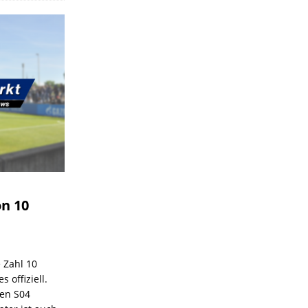
on 10
e Zahl 10
 offiziell.
den S04