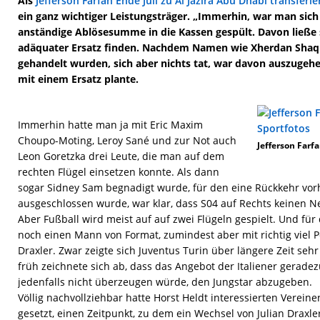
Als
Jefferson Farfan Ende Juli zu Al Jazira Abu Dhabi transferi
ein ganz wichtiger Leistungsträger. „Immerhin, war man sich 
anständige Ablösesumme in die Kassen gespült. Davon ließe s
adäquater Ersatz finden. Nachdem Namen wie Xherdan Shaqi
gehandelt wurden, sich aber nichts tat, war davon auszugehe
mit einem Ersatz plante.
Immerhin hatte man ja mit Eric Maxim
Choupo-Moting, Leroy Sané und zur Not auch
Jefferson Farf
Leon Goretzka drei Leute, die man auf dem
rechten Flügel einsetzen konnte. Als dann
sogar Sidney Sam begnadigt wurde, für den eine Rückkehr vor
ausgeschlossen wurde, war klar, dass S04 auf Rechts keinen 
Aber Fußball wird meist auf auf zwei Flügeln gespielt. Und für 
noch einen Mann von Format, zumindest aber mit richtig viel Po
Draxler. Zwar zeigte sich Juventus Turin über längere Zeit sehr 
früh zeichnete sich ab, dass das Angebot der Italiener geradez
jedenfalls nicht überzeugen würde, den Jungstar abzugeben.
Völlig nachvollziehbar hatte Horst Heldt interessierten Vereine
gesetzt, einen Zeitpunkt, zu dem ein Wechsel von Julian Draxl