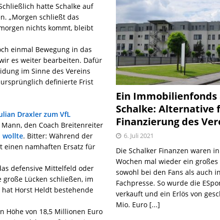
chließlich hatte Schalke auf
en. „Morgen schließt das
 morgen nichts kommt, bleibt
noch einmal Bewegung in das
ir es weiter bearbeiten. Dafür
idung im Sinne des Vereins
ursprünglich definierte Frist
Ein Immobilienfonds
Schalke: Alternative 
ulian Draxler zum VfL
Finanzierung des Ver
r Mann, den Coach Breitenreiter
6. Juli 2021
 wollte
. Bitter: Während der
t einen namhaften Ersatz für
Die Schalker Finanzen waren in
Wochen mal wieder ein große
as defensive Mittelfeld oder
sowohl bei den Fans als auch i
e große Lücken schließen, im
Fachpresse. So wurde die ESpo
, hat Horst Heldt bestehende
verkauft und ein Erlös von gesc
Mio. Euro
[...]
in Höhe von 18,5 Millionen Euro