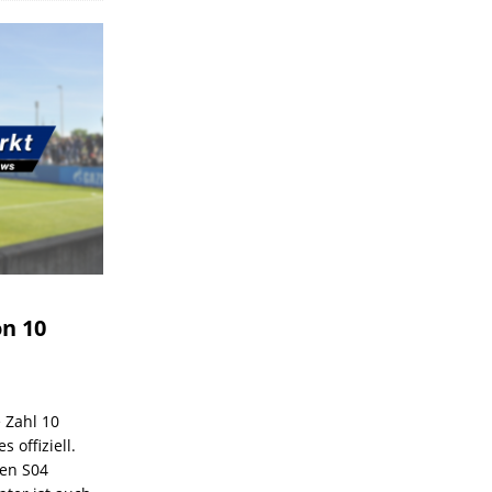
on 10
e Zahl 10
 offiziell.
den S04