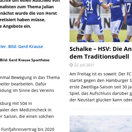
erüchte um einen Abschied von
rnalisten zum Thema Julian
unächst wurde die von Horst
kretisiert haben müsse,
e Angebote ein.
Schalke – HSV: Die An
dem Traditionsduell
 Bild: Gerd Krause Sportfotos
22. Juli 2021
Am Freitag ist es soweit: Der F
einmal Bewegung in das Thema
startet gegen den Hamburger S
eiter bearbeiten. Dafür
erste Zweitliga-Saison seit 30 J
idung im Sinne des Vereins
Spiel, das Aufschluss darüber 
der Neustart glücken kann oder
fsburg mit S04 in
xler den Medizincheck in
r Saison, die einen solchen
 Fünfjahresvertrag bis 2020