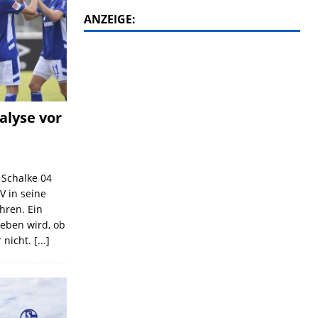
ANZEIGE:
alyse vor
C Schalke 04
V in seine
ahren. Ein
geben wird, ob
 nicht.
[...]