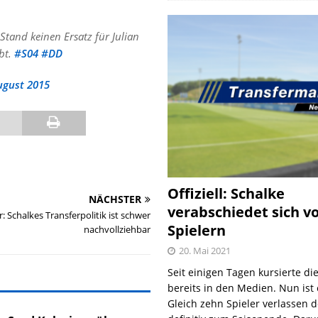
and keinen Ersatz für Julian
bt.
#S04
#DD
ugust 2015
Offiziell: Schalke
NÄCHSTER
verabschiedet sich v
Schalkes Transferpolitik ist schwer
Spielern
nachvollziehbar
20. Mai 2021
Seit einigen Tagen kursierte di
bereits in den Medien. Nun ist es
Gleich zehn Spieler verlassen 