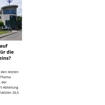
 auf
für die
eins?
 den letzten
s Thema
n der
rt-Abteilung
hätzten 26,5