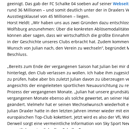
geeinigt. Das gab der FC Schalke 04 soeben auf seiner
Webseit
rund 36 Millionen – und somit deutlich unter der in Draxlers 
Ausstiegsklausel von 45 Millionen – liegen.
Horst Heldt: „Wir haben uns aus zwei Gründen dazu entschlos
Wolfsburg anzunehmen: Über die konkreten Ablösemodalitäten
können aber sagen, dass wir wirtschaftlich die größte Einnahme
in der Geschichte unseres Clubs erbracht hat. Zudem kommen
Wunsch von Julian nach, den Verein zu wechseln“, begründet 
Beschluss.
„Bereits zum Ende der vergangenen Saison hat Julian bei mir
hinterlegt, den Club verlassen zu wollen. Ich habe ihm zuges
zu prüfen, habe aber bis zuletzt Julian davon zu überzeugen v
angesichts der eingeleiteten sportlichen Neuausrichtung zu rev
Prozess der vergangenen Monate. „Julian hat unsere grundsätz
vergangenen Monate ebenso als solche gewertet, an seiner Hal
geändert. Vielmehr hat er seinen Wechselwunsch wiederholt e
Julian Draxler hatte in den letzten Jahren immer wieder mit 
europäischen Top-Club kokettiert. Jetzt wird es also der VfL W
Derweil sorgt eine vermeintliche Information von Sky Sport Ne