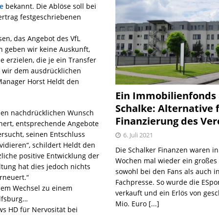
e
bekannt. Die Ablöse soll bei
Vertrag festgeschriebenen
sen, das Angebot des VfL
 geben wir keine Auskunft,
 erzielen, die je ein Transfer
 wir dem ausdrücklichen
Manager Horst Heldt den
Ein Immobilienfonds
Schalke: Alternative 
 den nachdrücklichen Wunsch
Finanzierung des Ver
ichert, entsprechende Angebote
ersucht, seinen Entschluss
6. Juli 2021
idieren“, schildert Heldt den
Die Schalker Finanzen waren in
liche positive Entwicklung der
Wochen mal wieder ein große
tung hat dies jedoch nichts
sowohl bei den Fans als auch i
rneuert.“
Fachpresse. So wurde die ESpo
einem Wechsel zu einem
verkauft und ein Erlös von gesc
olfsburg…
Mio. Euro
[...]
ws HD für Nervosität bei