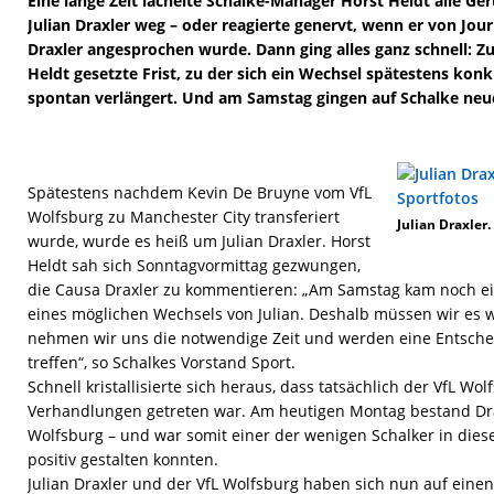
Eine lange Zeit lächelte Schalke-Manager Horst Heldt alle G
Julian Draxler weg – oder reagierte genervt, wenn er von Jou
Draxler angesprochen wurde. Dann ging alles ganz schnell: Z
Heldt gesetzte Frist, zu der sich ein Wechsel spätestens kon
spontan verlängert. Und am Samstag gingen auf Schalke neu
Spätestens nachdem Kevin De Bruyne vom VfL
Wolfsburg zu Manchester City transferiert
Julian Draxler.
wurde, wurde es heiß um Julian Draxler. Horst
Heldt sah sich Sonntagvormittag gezwungen,
die Causa Draxler zu kommentieren: „Am Samstag kam noch 
eines möglichen Wechsels von Julian. Deshalb müssen wir es w
nehmen wir uns die notwendige Zeit und werden eine Entsche
treffen“, so Schalkes Vorstand Sport.
Schnell kristallisierte sich heraus, dass tatsächlich der VfL Wol
Verhandlungen getreten war. Am heutigen Montag bestand Dra
Wolfsburg – und war somit einer der wenigen Schalker in diese
positiv gestalten konnten.
Julian Draxler und der VfL Wolfsburg haben sich nun auf einen