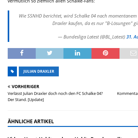
vermutlich so ziemlich allen Schalke-Fans:
Wie SSNHD berichtet, wird Schalke 04 nach momentanem St
Draxler kaufen, da es nur "B-Lösungen" gi
— Bundesliga Latest (@BL_Latest)
31. A
JULIAN DRAXLER
VORHERIGER
Verlässt Julian Draxler doch noch den FC Schalke 04?
Kommentar: 
Der Stand. [Update]
ÄHNLICHE ARTIKEL