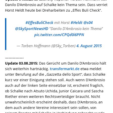
Danilo D’Ambrosio auf Schalke kein Thema sein. Dass verriet
Horst Heldt heute bei Dreharbeiten zu „Effes Buli Check“.
#EffesBuliCheck
mit Horst
#Heldt
@s04
@SkySportNewsHD
"Danilo D'Ambrosio kein Thema"
pic.twitter.com/CPQd0i6PPN
— Torben Hoffmann (@Sky_Torben)
4. August 2015
—————-
Update 03.08.2015:
Das Gerücht um Danilo D’Ambrosio hält
sich weiterhin hartnäckig.
transfermarkt.de
etwa meldet
unter Berufung auf die „Gazzetta dello Sport“, dass Schalke
kurz vor einer Einigung stehen soll. Auch wenn D’Ambrosio
auch auf der linken Seite einsetzbar ist, erscheint fraglich,
ob Schalke nach Atsuto Uchida, Junior Caicara und Sascha
Riether einen weiteren Rechtsverteidiger braucht. Nicht
unwahrscheinlich erscheint deshalb, dass D’Ambrosio, an
dem auch andere Vereine interessiert sein sollen, von