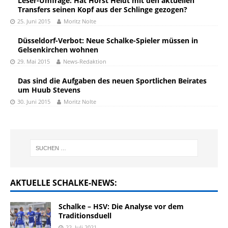
Leser-Umfrage: Hat Horst Heldt mit den aktuellen
Transfers seinen Kopf aus der Schlinge gezogen?
25. Juni 2015
Moritz Nolte
Düsseldorf-Verbot: Neue Schalke-Spieler müssen in
Gelsenkirchen wohnen
29. Mai 2015
News-Redaktion
Das sind die Aufgaben des neuen Sportlichen Beirates
um Huub Stevens
30. Juni 2015
Moritz Nolte
AKTUELLE SCHALKE-NEWS:
Schalke – HSV: Die Analyse vor dem
Traditionsduell
22. Juli 2021