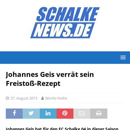
Johannes Geis verrät sein
Freistoß-Rezept
27. August 2015
Moritz Nolte
Johannes Geis hat für den FC Schalke 04 in dieser Saison