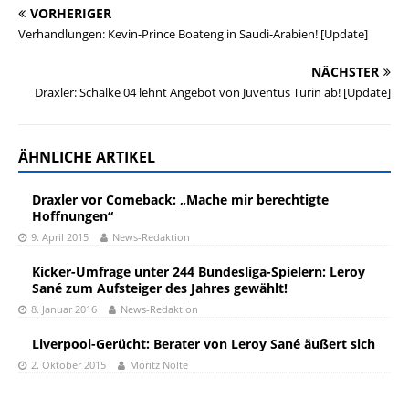
VORHERIGER
Verhandlungen: Kevin-Prince Boateng in Saudi-Arabien! [Update]
NÄCHSTER
Draxler: Schalke 04 lehnt Angebot von Juventus Turin ab! [Update]
ÄHNLICHE ARTIKEL
Draxler vor Comeback: „Mache mir berechtigte
Hoffnungen“
9. April 2015
News-Redaktion
Kicker-Umfrage unter 244 Bundesliga-Spielern: Leroy
Sané zum Aufsteiger des Jahres gewählt!
8. Januar 2016
News-Redaktion
Liverpool-Gerücht: Berater von Leroy Sané äußert sich
2. Oktober 2015
Moritz Nolte