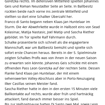
Goretzka rechts. Im defensiven Mittelfeld spielten Johannes
Geis und Roman Neustädter Seite an Seite. In Ballbesitz
rückten beide nach vorne ins zentrale Mittelfeld und
stellten so dort eine Schalker Überzahl her.
Franco di Santo begann neben Klaas-Jan Huntelaar im
Sturm. Die 4er Abwehrkette wurde in Halbzeit eins von Sead
Kolasinac, Matija Nastasic, Joel Matip und Sascha Riether
gebildet. Im Tor spielte Ralf Fährmann durch.
Schalke präsentierte sich schnell als die engagiertere
Mannschaft, war um Ballbesitz bemüht und spielte sich
sofort erste Chancen heraus. Bereits in der 5. Spielminute
zeigten Schalkes Profis was von ihnen in der neuen Saison
zu erwarten sein könnte. Johannes Geis schickte mit einem
öffnenden Pass Leon Goretzka auf der rechten Seite. Dessen
Flanke fand Klaas-Jan Huntelaar, der mit einem
sehenswerten Volley-Abschluss aber in Porto-Neuzugang
Ilker Casillas seinen Meister fand.
Sascha Riether hatte in den in den ersten 15 Minuten viele
Ballkontakte auf rechts, wurde aber früh und hartnäckig
attackiert, fand danach immer besser ins Spiel.
Bis zur Halbzeitpause hatten Di Santo zwei Mal, sowie Leon