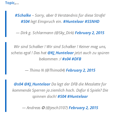
Topic
„…
#Schalke
– Sorry, aber 0 Verständnis für diese Strafe!
#S04
legt Einspruch ein.
#Huntelaar
#SSNHD
— Dirk g. Schlarmann (@Sky_Dirk)
February 2, 2015
Wir sind Schalker ! Wir sind Schalker ! Keiner mag uns,
scheiss egal ! Das hat
@KJ_Huntelaar
jetzt auch zu spüren
bekommen :/
#s04
#DFB
— Thimo N (@Thimo04)
February 2, 2015
@s04
@KJ_Huntelaar
Da legt der DFB die Messlatte für
kommende Sperren ja ziemlich hoch. Dafür 6 Spiele? Die
spinnen doch!
#S04
#Huntelaar
— Andreas ✪ (@jesch3107)
February 2, 2015