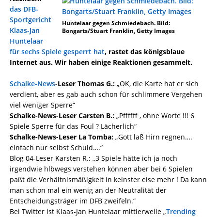
das DFB-
Sportgericht
Huntelaar gegen Schmiedebach. Bild:
Klaas-Jan
Bongarts/Stuart Franklin, Getty Images
Huntelaar
für sechs Spiele gesperrt hat
, rastet das königsblaue
Internet aus. Wir haben einige Reaktionen gesammelt.
Schalke-News
-Leser Thomas G.:
„OK, die Karte hat er sich
verdient, aber es gab auch schon für schlimmere Vergehen
viel weniger Sperre“
Schalke-News-Leser Carsten B.:
„Pffffff , ohne Worte !!! 6
Spiele Sperre für das Foul ? Lächerlich“
Schalke-News-Leser La Tomba:
„Gott laß Hirn regnen….
einfach nur selbst Schuld….“
Blog 04-Leser Karsten R.: „3 Spiele hätte ich ja noch
irgendwie hlbwegs verstehen können aber bei 6 Spielen
paßt die Verhältnismäßigkeit in keinster eise mehr ! Da kann
man schon mal ein wenig an der Neutralität der
Entscheidungsträger im DFB zweifeln.“
Bei Twitter ist Klaas-Jan Huntelaar mittlerweile „
Trending