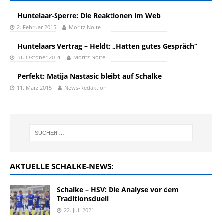
Huntelaar-Sperre: Die Reaktionen im Web
2. Februar 2015
Moritz Nolte
Huntelaars Vertrag – Heldt: „Hatten gutes Gespräch“
31. Oktober 2014
Moritz Nolte
Perfekt: Matija Nastasic bleibt auf Schalke
11. März 2015
News-Redaktion
AKTUELLE SCHALKE-NEWS:
Schalke – HSV: Die Analyse vor dem
Traditionsduell
22. Juli 2021