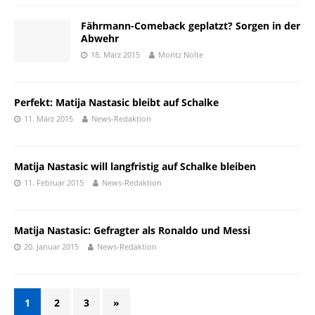
Fährmann-Comeback geplatzt? Sorgen in der
Abwehr
18. März 2015
Moritz Nolte
Perfekt: Matija Nastasic bleibt auf Schalke
11. März 2015
News-Redaktion
Matija Nastasic will langfristig auf Schalke bleiben
11. Februar 2015
News-Redaktion
Matija Nastasic: Gefragter als Ronaldo und Messi
20. Januar 2015
News-Redaktion
1
2
3
»