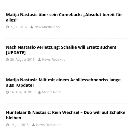
Matija Nastasic über sein Comeback: „Absolut bereit für
alles!“
7. Juli 2016
News-Redaktion
Nach Nastasic-Verletzung: Schalke will Ersatz suchen!
[UPDATE]
20. August 2015
News-Redaktion
Matija Nastasic fällt mit einem Achillessehnenriss lange
aus! [Update]
16. August 2015
Moritz Nolte
Huntelaar & Nastasic: Kein Wechsel – Duo will auf Schalke
bleiben
14. Juli 2015
News-Redaktion