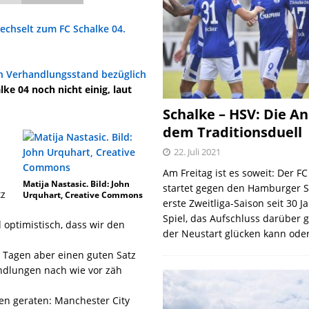
wechselt zum FC Schalke 04.
n Verhandlungsstand bezüglich
lke 04 noch nicht einig, laut
Schalke – HSV: Die An
dem Traditionsduell
22. Juli 2021
Am Freitag ist es soweit: Der F
Matija Nastasic. Bild: John
startet gegen den Hamburger S
tz
Urquhart, Creative Commons
erste Zweitliga-Saison seit 30 J
Spiel, das Aufschluss darüber 
 optimistisch, dass wir den
der Neustart glücken kann oder
en Tagen aber einen guten Satz
andlungen nach wie vor zäh
en geraten: Manchester City