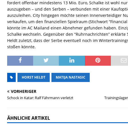
fordert offenbar mindestens 13 Mio. Euro, Schalke ist wohl nur 
auszugeben – und den Serben – verbunden mit einer Kaufopti
auszuleihen. City hingegen möchte seinen Innenverteidiger N
verkaufen, um den finanziellen Spielraum (Stichwort “Financial
könnte im AC Mailand einen Abnehmer gefunden haben. Einzig
Schalke wechseln. Gegenüber den “Ruhrnachrichten” erklärte 
Heldt zuletzt, dass der Serbe eventuell noch im Wintertrainin
stoßen könnte.
HORST HELDT
MATIJA NASTASIC
VORHERIGER
Schock in Katar: Ralf Fährmann verletzt
Trainingslage
ÄHNLICHE ARTIKEL