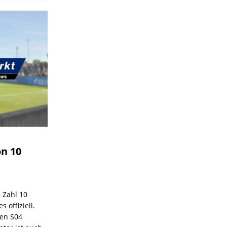
on 10
e Zahl 10
 offiziell.
den S04