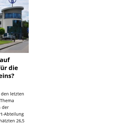
 auf
für die
eins?
 den letzten
s Thema
n der
rt-Abteilung
hätzten 26,5