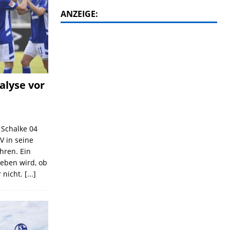
ANZEIGE:
alyse vor
C Schalke 04
V in seine
ahren. Ein
geben wird, ob
 nicht.
[...]