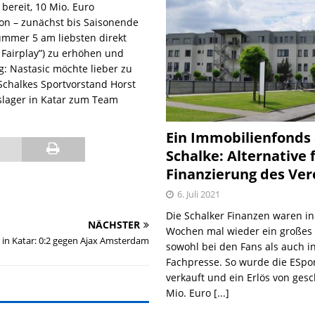
bereit, 10 Mio. Euro
on – zunächst bis Saisonende
ummer 5 am liebsten direkt
 Fairplay”) zu erhöhen und
: Nastasic möchte lieber zu
Schalkes Sportvorstand Horst
gslager in Katar zum Team
Ein Immobilienfonds
Schalke: Alternative 
Finanzierung des Ver
6. Juli 2021
Die Schalker Finanzen waren in
NÄCHSTER
Wochen mal wieder ein große
r in Katar: 0:2 gegen Ajax Amsterdam
sowohl bei den Fans als auch i
Fachpresse. So wurde die ESpo
verkauft und ein Erlös von gesc
Mio. Euro
[...]