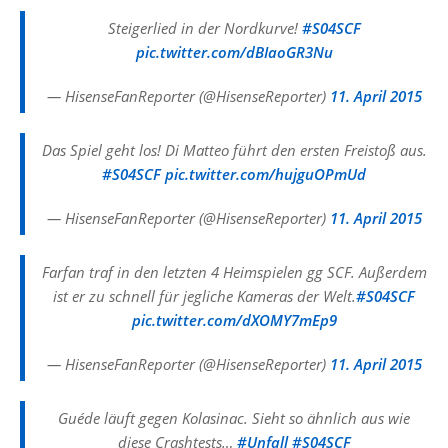
Steigerlied in der Nordkurve!
#S04SCF
pic.twitter.com/dBIaoGR3Nu
— HisenseFanReporter (@HisenseReporter)
11. April 2015
Das Spiel geht los! Di Matteo führt den ersten Freistoß aus.
#S04SCF
pic.twitter.com/hujguOPmUd
— HisenseFanReporter (@HisenseReporter)
11. April 2015
Farfan traf in den letzten 4 Heimspielen gg SCF. Außerdem
ist er zu schnell für jegliche Kameras der Welt.
#S04SCF
pic.twitter.com/dXOMY7mEp9
— HisenseFanReporter (@HisenseReporter)
11. April 2015
Guéde läuft gegen Kolasinac. Sieht so ähnlich aus wie
diese Crashtests…
#Unfall
#S04SCF