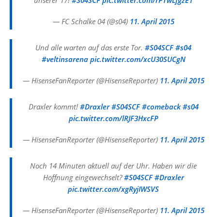
unserer 17!
#S04SCF
pic.twitter.com/rPTwLfgzE1
— FC Schalke 04 (@s04)
11. April 2015
Und alle warten auf das erste Tor.
#S04SCF
#s04
#veltinsarena
pic.twitter.com/xcU30SUCgN
— HisenseFanReporter (@HisenseReporter)
11. April 2015
Draxler kommt!
#Draxler
#S04SCF
#comeback
#s04
pic.twitter.com/lRJF3HxcFP
— HisenseFanReporter (@HisenseReporter)
11. April 2015
Noch 14 Minuten aktuell auf der Uhr. Haben wir die
Hoffnung eingewechselt?
#S04SCF
#Draxler
pic.twitter.com/xgRyjIWSVS
— HisenseFanReporter (@HisenseReporter)
11. April 2015