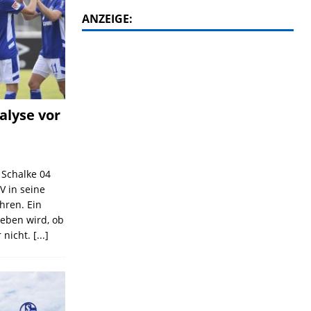
ANZEIGE:
alyse vor
C Schalke 04
V in seine
ahren. Ein
geben wird, ob
 nicht.
[...]