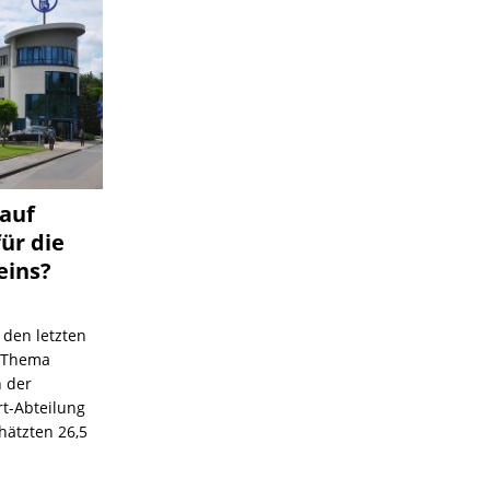
 auf
für die
eins?
 den letzten
s Thema
n der
rt-Abteilung
hätzten 26,5