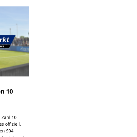
on 10
e Zahl 10
 offiziell.
den S04