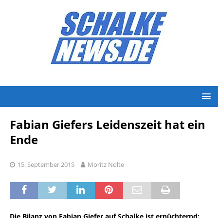
Fabian Giefers Leidenszeit hat ein
Ende
15. September 2015
Moritz Nolte
Die Bilanz von Fabian Giefer auf Schalke ist ernüchternd: