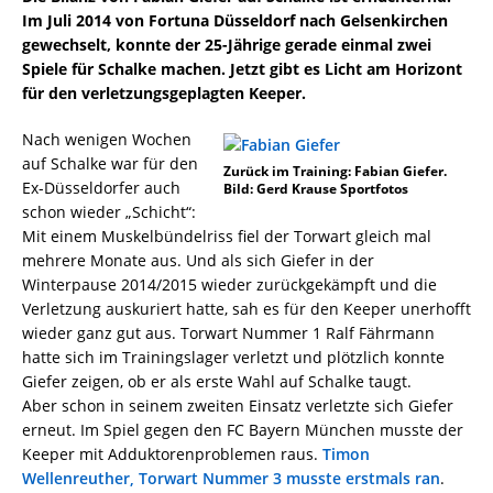
Im Juli 2014 von Fortuna Düsseldorf nach Gelsenkirchen
gewechselt, konnte der 25-Jährige gerade einmal zwei
Spiele für Schalke machen. Jetzt gibt es Licht am Horizont
für den verletzungsgeplagten Keeper.
Nach wenigen Wochen
auf Schalke war für den
Zurück im Training: Fabian Giefer.
Ex-Düsseldorfer auch
Bild: Gerd Krause Sportfotos
schon wieder „Schicht“:
Mit einem Muskelbündelriss fiel der Torwart gleich mal
mehrere Monate aus. Und als sich Giefer in der
Winterpause 2014/2015 wieder zurückgekämpft und die
Verletzung auskuriert hatte, sah es für den Keeper unerhofft
wieder ganz gut aus. Torwart Nummer 1 Ralf Fährmann
hatte sich im Trainingslager verletzt und plötzlich konnte
Giefer zeigen, ob er als erste Wahl auf Schalke taugt.
Aber schon in seinem zweiten Einsatz verletzte sich Giefer
erneut. Im Spiel gegen den FC Bayern München musste der
Keeper mit Adduktorenproblemen raus.
Timon
Wellenreuther, Torwart Nummer 3 musste erstmals ran
.