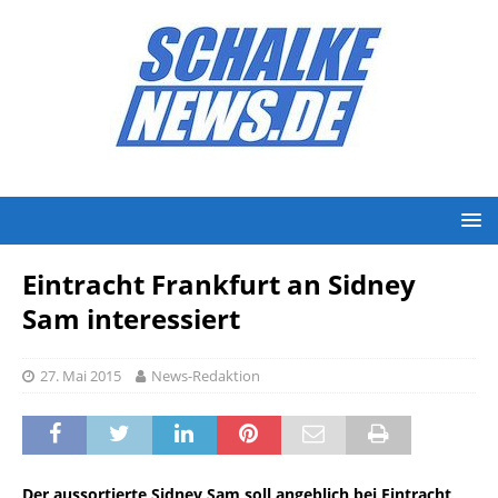
Eintracht Frankfurt an Sidney
Sam interessiert
27. Mai 2015
News-Redaktion
Der aussortierte Sidney Sam soll angeblich bei Eintracht