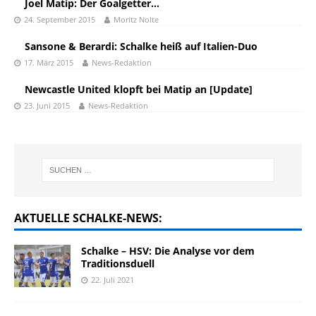
Joel Matip: Der Goalgetter…
24. September 2015
Moritz Nolte
Sansone & Berardi: Schalke heiß auf Italien-Duo
17. März 2015
News-Redaktion
Newcastle United klopft bei Matip an [Update]
23. Juni 2015
News-Redaktion
AKTUELLE SCHALKE-NEWS:
Schalke – HSV: Die Analyse vor dem
Traditionsduell
22. Juli 2021