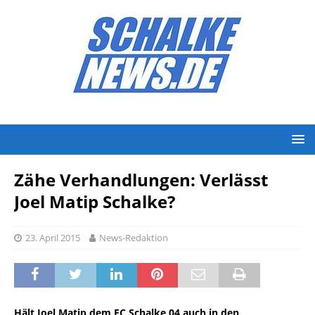
Zähe Verhandlungen: Verlässt
Joel Matip Schalke?
23. April 2015
News-Redaktion
Hält Joel Matip dem FC Schalke 04 auch in den