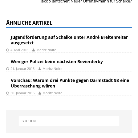
Jakob Jantscher: Neuer Offensivmann für Schalke?
ÄHNLICHE ARTIKEL
Jugendförderung auf Schalke unter André Breitenreiter
ausgesetzt
4. Mai 2016
Moritz Nolte
Weniger Polizei beim nächsten Revierderby
21. Januar 2015
Moritz Nolte
Vorschau: Warum drei Punkte gegen Darmstadt 98 eine
Überraschung wären
30. Januar 2016
Moritz Nolte