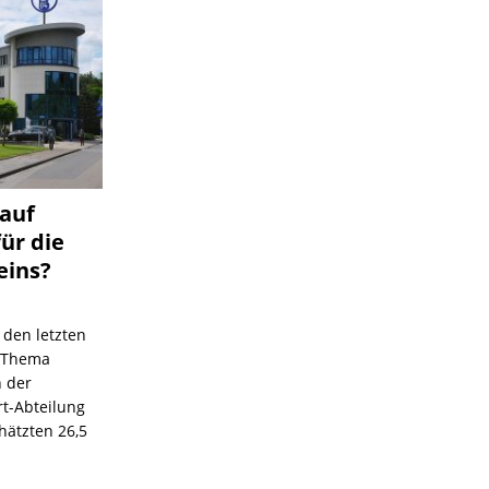
 auf
für die
eins?
 den letzten
s Thema
n der
rt-Abteilung
hätzten 26,5