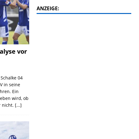
ANZEIGE:
alyse vor
C Schalke 04
V in seine
ahren. Ein
geben wird, ob
 nicht.
[...]