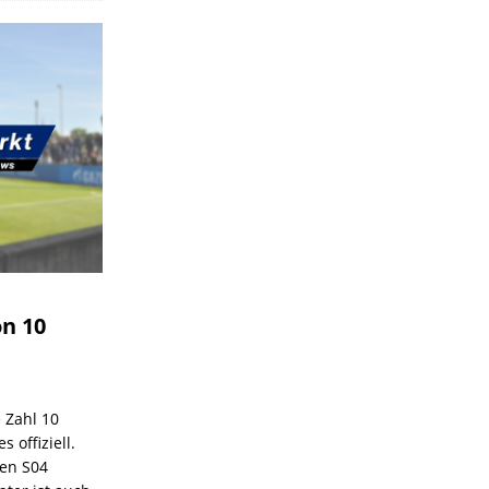
on 10
e Zahl 10
 offiziell.
den S04