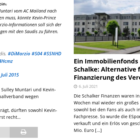
ein.
untari vom AC Mailand nach
en muss, könnte Kevin-Prince
zio-Informationen soll sich der
gen mit den Saudis zu führen.
dis.
#DiMarzio
#S04
#SSNHD
Ein Immobilienfonds
m4Hcmz
Schalke: Alternative 
 Juli 2015
Finanzierung des Ver
6. Juli 2021
 Sulley Muntari und Kevin-
Die Schalker Finanzen waren in
ballverband wegen
Wochen mal wieder ein große
sowohl bei den Fans als auch i
rägt, dürften sowohl Kevin-
Fachpresse. So wurde die ESpo
rst recht…
verkauft und ein Erlös von gesc
Mio. Euro
[...]