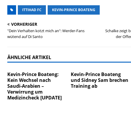
ITTIHAD FC
KEVIN-PRINCE BOATENG
VORHERIGER
"Dein Verhalten kotzt mich an": Werder-Fans
Schalke zeigt b
wütend auf Di Santo
der Offe
ÄHNLICHE ARTIKEL
Kevin-Prince Boateng:
Kevin-Prince Boateng
Kein Wechsel nach
und Sidney Sam brechen
Saudi-Arabien –
Training ab
Verwirrung um
Medizincheck [UPDATE]