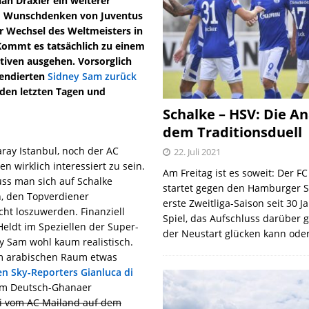
an Draxler ein weiterer
em Wunschdenken von Juventus
er Wechsel des Weltmeisters in
 Kommt es tatsächlich zu einem
ativen ausgehen. Vorsorglich
pendierten
Sidney Sam zurück
n den letzten Tagen und
Schalke – HSV: Die An
dem Traditionsduell
ray Istanbul, noch der AC
22. Juli 2021
n wirklich interessiert zu sein.
Am Freitag ist es soweit: Der F
uss man sich auf Schalke
startet gegen den Hamburger S
, den Topverdiener
erste Zweitliga-Saison seit 30 J
cht loszuwerden. Finanziell
Spiel, das Aufschluss darüber 
eldt im Speziellen der Super-
der Neustart glücken kann oder
y Sam wohl kaum realistisch.
m arabischen Raum etwas
hen Sky-Reporters Gianluca di
 am Deutsch-Ghanaer
i vom AC Mailand auf dem