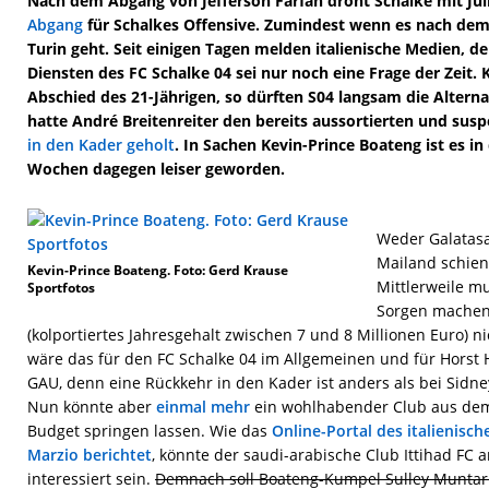
Nach dem Abgang von Jefferson Farfan droht Schalke mit Juli
Abgang
für Schalkes Offensive. Zumindest wenn es nach d
Turin geht. Seit einigen Tagen melden italienische Medien, d
Diensten des FC Schalke 04 sei nur noch eine Frage der Zeit.
Abschied des 21-Jährigen, so dürften S04 langsam die Altern
hatte André Breitenreiter den bereits aussortierten und sus
in den Kader geholt
. In Sachen Kevin-Prince Boateng ist es i
Wochen dagegen leiser geworden.
Weder Galatasa
Mailand schiene
Kevin-Prince Boateng. Foto: Gerd Krause
Mittlerweile m
Sportfotos
Sorgen machen
(kolportiertes Jahresgehalt zwischen 7 und 8 Millionen Euro) ni
wäre das für den FC Schalke 04 im Allgemeinen und für Horst H
GAU, denn eine Rückkehr in den Kader ist anders als bei Sidne
Nun könnte aber
einmal mehr
ein wohlhabender Club aus de
Budget springen lassen. Wie das
Online-Portal des italienisc
Marzio berichtet
, könnte der saudi-arabische Club Ittihad FC
interessiert sein.
Demnach soll Boateng-Kumpel Sulley Muntar