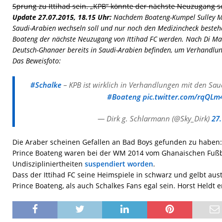
Sprung zu Ittihad sein. „KPB“ könnte der nächste Neuzugang s
Update 27.07.2015, 18.15 Uhr:
Nachdem Boateng-Kumpel Sulley M
Saudi-Arabien wechseln soll und nur noch den Medizincheck besteh
Boateng der nächste Neuzugang von Ittihad FC werden. Nach Di Mar
Deutsch-Ghanaer bereits in Saudi-Arabien befinden, um Verhandlun
Das Beweisfoto:
#Schalke
– KPB ist wirklich in Verhandlungen mit den Sau
#Boateng
pic.twitter.com/rqQL
— Dirk g. Schlarmann (@Sky_Dirk)
27.
Die Araber scheinen Gefallen an Bad Boys gefunden zu haben:
Prince Boateng waren bei der WM 2014 vom Ghanaischen Fuß
Undiszipliniertheiten
suspendiert worden
.
Dass der Ittihad FC seine Heimspiele in schwarz und gelbt aust
Prince Boateng, als auch Schalkes Fans egal sein. Horst Heldt e