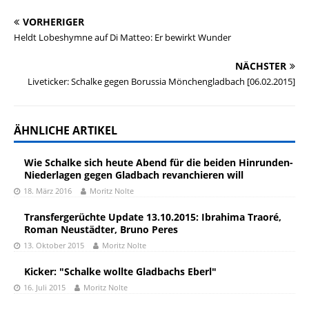
VORHERIGER
Heldt Lobeshymne auf Di Matteo: Er bewirkt Wunder
NÄCHSTER
Liveticker: Schalke gegen Borussia Mönchengladbach [06.02.2015]
ÄHNLICHE ARTIKEL
Wie Schalke sich heute Abend für die beiden Hinrunden-
Niederlagen gegen Gladbach revanchieren will
18. März 2016
Moritz Nolte
Transfergerüchte Update 13.10.2015: Ibrahima Traoré,
Roman Neustädter, Bruno Peres
13. Oktober 2015
Moritz Nolte
Kicker: "Schalke wollte Gladbachs Eberl"
16. Juli 2015
Moritz Nolte