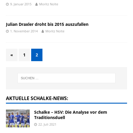
9. Januar 2015
Moritz Nolte
Julian Draxler droht bis 2015 auszufallen
1. November 2014
Moritz Nolte
«
1
2
AKTUELLE SCHALKE-NEWS:
Schalke – HSV: Die Analyse vor dem
Traditionsduell
22. Juli 2021