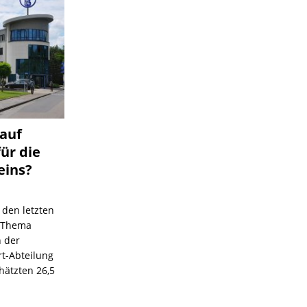
 auf
für die
eins?
 den letzten
s Thema
n der
rt-Abteilung
hätzten 26,5