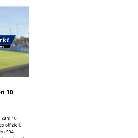
on 10
e Zahl 10
 offiziell.
den S04