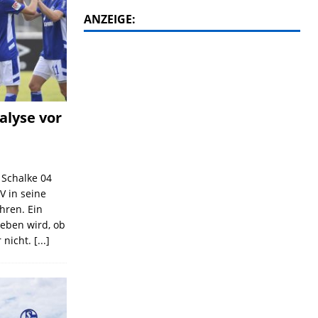
ANZEIGE:
alyse vor
C Schalke 04
V in seine
ahren. Ein
geben wird, ob
 nicht.
[...]