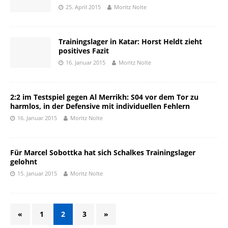
25. April 2015
Moritz Nolte
Trainingslager in Katar: Horst Heldt zieht
positives Fazit
16. Januar 2015
Moritz Nolte
2:2 im Testspiel gegen Al Merrikh: S04 vor dem Tor zu
harmlos, in der Defensive mit individuellen Fehlern
16. Januar 2015
Moritz Nolte
Für Marcel Sobottka hat sich Schalkes Trainingslager
gelohnt
15. Januar 2015
Moritz Nolte
«
1
2
3
»