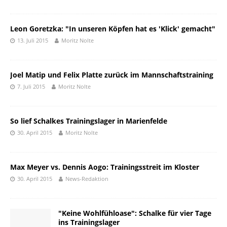
Leon Goretzka: "In unseren Köpfen hat es 'Klick' gemacht"
13. Juli 2015
Moritz Nolte
Joel Matip und Felix Platte zurück im Mannschaftstraining
7. Juli 2015
Moritz Nolte
So lief Schalkes Trainingslager in Marienfelde
30. April 2015
Moritz Nolte
Max Meyer vs. Dennis Aogo: Trainingsstreit im Kloster
30. April 2015
News-Redaktion
"Keine Wohlfühloase": Schalke für vier Tage
ins Trainingslager