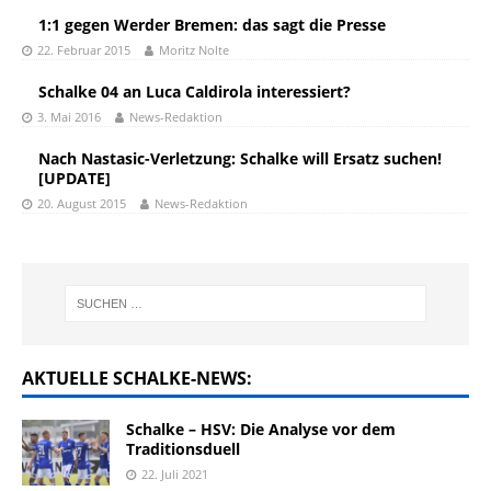
1:1 gegen Werder Bremen: das sagt die Presse
22. Februar 2015
Moritz Nolte
Schalke 04 an Luca Caldirola interessiert?
3. Mai 2016
News-Redaktion
Nach Nastasic-Verletzung: Schalke will Ersatz suchen!
[UPDATE]
20. August 2015
News-Redaktion
AKTUELLE SCHALKE-NEWS:
Schalke – HSV: Die Analyse vor dem
Traditionsduell
22. Juli 2021