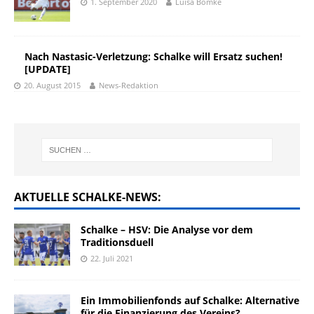
1. September 2020
Luisa Bomke
Nach Nastasic-Verletzung: Schalke will Ersatz suchen!
[UPDATE]
20. August 2015
News-Redaktion
AKTUELLE SCHALKE-NEWS:
Schalke – HSV: Die Analyse vor dem
Traditionsduell
22. Juli 2021
Ein Immobilienfonds auf Schalke: Alternative
für die Finanzierung des Vereins?