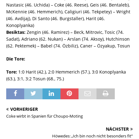
Nastasic (46. Uchida) – Coke (46. Reese), Geis (46. Bentaleb),
McKennie (46. Hemmerich), Caligiuri (46. Tekpetey) – Wright
(46. Avdijaj), Di Santo (46. Burgstaller), Harit (46.
Konoplyanka)
Besiktas:
Zengin (46. Ramirez) – Beck, Mitrovic, Tosic (74.
Sadat), Adriano (62. Nukan) – Arslan (74. Aksoy), Hutchinson
(62. Pektemek) – Babel (74. Özbiliz), Caner – Özyakup, Tosun
Die Tore:
Tore:
1:0 Harit (42.), 2:0 Hemmerich (57.), 3:0 Konoplyanka
(63.), 3:1, 3:2 Tosun (68., 75.)
VORHERIGER
Coke wirbt in Spanien für Choupo-Moting
NÄCHSTER
Höwedes: „Ich bin noch nicht besonders fit“