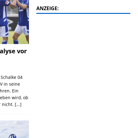
ANZEIGE:
alyse vor
C Schalke 04
V in seine
ahren. Ein
geben wird, ob
 nicht.
[...]