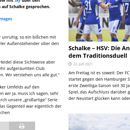
iew mit
Sky
über den
 auf Schalke gesprochen.
 unruhig, so ein bißchen mit
vieler Außenstehender über den
Schalke – HSV: Die An
dem Traditionsduell
Heidel diese Sichtweise aber
22. Juli 2021
 sehr aufgeräumten Club
Am Freitag ist es soweit: Der F
. Wir verstehen uns alle gut.“
startet gegen den Hamburger S
erste Zweitliga-Saison seit 30 J
lker Umfelds auf den
Spiel, das Aufschluss darüber 
n wir ja, muss ich sagen, sehr
der Neustart glücken kann oder
rch unsere „großartige“ Serie
as Gegenteil war eigentlich der
rchen