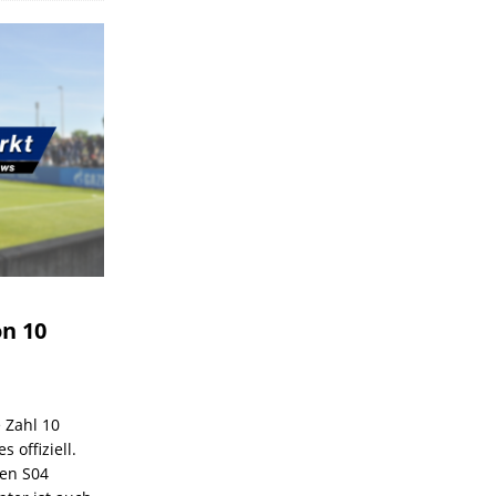
on 10
e Zahl 10
 offiziell.
den S04