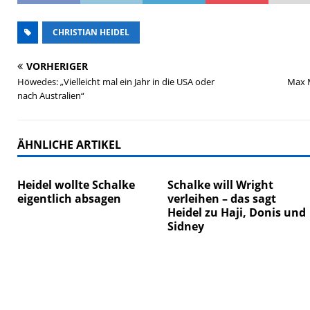
CHRISTIAN HEIDEL
VORHERIGER
Höwedes: „Vielleicht mal ein Jahr in die USA oder
Max M
nach Australien“
ÄHNLICHE ARTIKEL
Heidel wollte Schalke
Schalke will Wright
eigentlich absagen
verleihen – das sagt
Heidel zu Haji, Donis und
Sidney