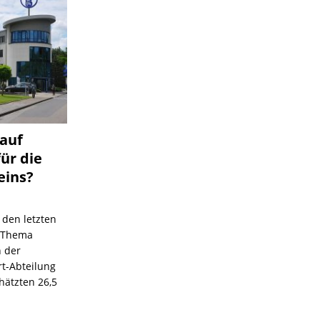
 auf
für die
eins?
 den letzten
s Thema
n der
rt-Abteilung
hätzten 26,5