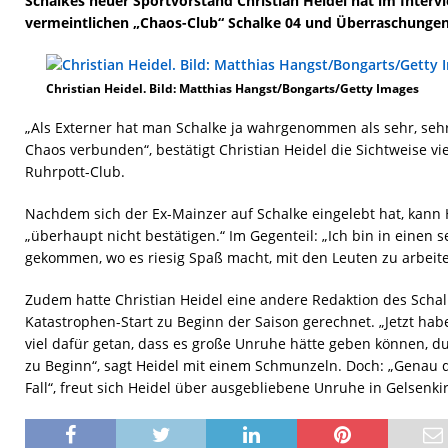
Schalkes neuer Sportvorstand Christian Heidel hat im Interv
vermeintlichen „Chaos-Club“ Schalke 04 und Überraschungen
Christian Heidel. Bild: Matthias Hangst/Bongarts/Getty Images
„Als Externer hat man Schalke ja wahrgenommen als sehr, sehr
Chaos verbunden“, bestätigt Christian Heidel die Sichtweise 
Ruhrpott-Club.
Nachdem sich der Ex-Mainzer auf Schalke eingelebt hat, kann 
„überhaupt nicht bestätigen.“ Im Gegenteil: „Ich bin in einen
gekommen, wo es riesig Spaß macht, mit den Leuten zu arbeiten
Zudem hatte Christian Heidel eine andere Redaktion des Scha
Katastrophen-Start zu Beginn der Saison gerechnet. „Jetzt habe
viel dafür getan, dass es große Unruhe hätte geben können, du
zu Beginn“, sagt Heidel mit einem Schmunzeln. Doch: „Genau d
Fall“, freut sich Heidel über ausgebliebene Unruhe in Gelsenki