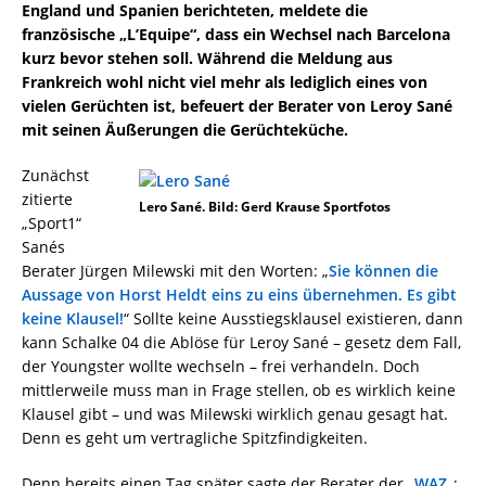
England und Spanien berichteten, meldete die
französische „L’Equipe“, dass ein Wechsel nach Barcelona
kurz bevor stehen soll. Während die Meldung aus
Frankreich wohl nicht viel mehr als lediglich eines von
vielen Gerüchten ist, befeuert der Berater von Leroy Sané
mit seinen Äußerungen die Gerüchteküche.
Zunächst
zitierte
Lero Sané. Bild: Gerd Krause Sportfotos
„Sport1“
Sanés
Berater Jürgen Milewski mit den Worten: „
Sie können die
Aussage von Horst Heldt eins zu eins übernehmen. Es gibt
keine Klausel!
“ Sollte keine Ausstiegsklausel existieren, dann
kann Schalke 04 die Ablöse für Leroy Sané – gesetz dem Fall,
der Youngster wollte wechseln – frei verhandeln. Doch
mittlerweile muss man in Frage stellen, ob es wirklich keine
Klausel gibt – und was Milewski wirklich genau gesagt hat.
Denn es geht um vertragliche Spitzfindigkeiten.
Denn bereits einen Tag später sagte der Berater der „
WAZ
„: