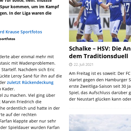
e Tor sollte, nein: musste
ie Spur kommen, um im Kampf
gen. In der Liga waren die
portfotos
Schalke – HSV: Die An
dem Traditionsduell
aderte aber einmal mehr mit
astasic mit Wadenproblemen.
22. Juli 2021
 Startelf. Nachdem sich Eric
Am Freitag ist es soweit: Der F
ckte Leroy Sané für ihn auf die
startet gegen den Hamburger S
 der
zuletzt Rückendeckung
erste Zweitliga-Saison seit 30 J
m Kader.
Spiel, das Aufschluss darüber 
l zu machen. Viel ging über
der Neustart glücken kann oder
 Marvin Friedrich die
he ordentlich und hatte in der
rte auf der rechten
Farfan klappte aber nur sehr
nder Spieldauer wurden Farfan