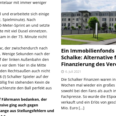
untelaar mit immer weniger
 und erarbeitete sich einige
. Spielminute). Nach
-Meter-Sprint an und setzte
 mit viel Dusel einnetzen.
kam in der 73. Minute nicht
nac, der zwischendurch nach
Ein Immobilienfonds
te. Wenige Sekunden nach der
Schalke: Alternative 
uf der linken Außenbahn den
Finanzierung des Ver
n vor dem 16er in die Mitte
 den Rechtsaußen auch nicht
6. Juli 2021
 (!) Schalker Spieler auf der
Die Schalker Finanzen waren in
öllig frei stehenden Kevin de
Wochen mal wieder ein große
chlenzte den Ball perfekt aus
sowohl bei den Fans als auch i
Fachpresse. So wurde die ESpo
lf Fährmann bedanken, der
verkauft und ein Erlös von gesc
ensive ging auch gegen
Mio. Euro
[...]
lange aus Stellungsfehlern und