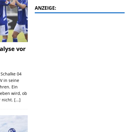
ANZEIGE:
alyse vor
C Schalke 04
V in seine
ahren. Ein
geben wird, ob
 nicht.
[...]