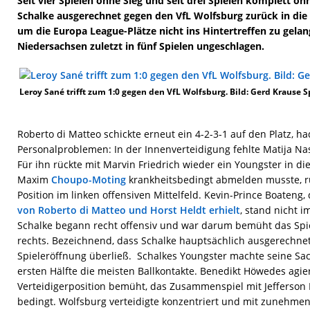
Seit vier Spielen ohne Sieg und seit drei Spielen komplett ohn
Schalke ausgerechnet gegen den VfL Wolfsburg zurück in d
um die Europa League-Plätze nicht ins Hintertreffen zu gelan
Niedersachsen zuletzt in fünf Spielen ungeschlagen.
Leroy Sané trifft zum 1:0 gegen den VfL Wolfsburg. Bild: Gerd Krause S
Roberto di Matteo schickte erneut ein 4-2-3-1 auf den Platz, h
Personalproblemen: In der Innenverteidigung fehlte Matija N
Für ihn rückte mit Marvin Friedrich wieder ein Youngster in die
Maxim
Choupo-Moting
krankheitsbedingt abmelden musste, rü
Position im linken offensiven Mittelfeld. Kevin-Prince Boateng,
von Roberto di Matteo und Horst Heldt erhielt
, stand nicht i
Schalke begann recht offensiv und war darum bemüht das Spie
rechts. Bezeichnend, dass Schalke hauptsächlich ausgerechnet
Spieleröffnung überließ. Schalkes Youngster machte seine Sac
ersten Hälfte die meisten Ballkontakte. Benedikt Höwedes agie
Verteidigerposition bemüht, das Zusammenspiel mit Jefferson 
bedingt. Wolfsburg verteidigte konzentriert und mit zunehme