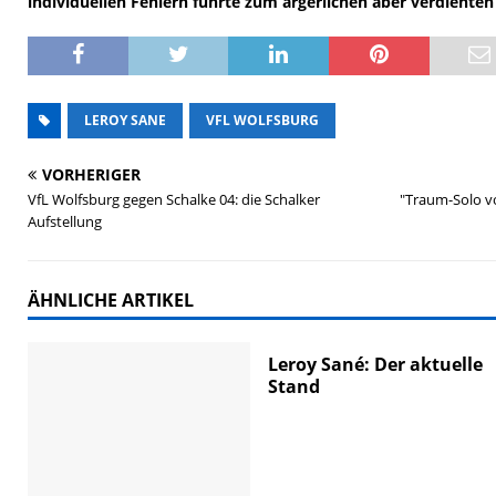
individuellen Fehlern führte zum ärgerlichen aber verdienten 
LEROY SANE
VFL WOLFSBURG
VORHERIGER
VfL Wolfsburg gegen Schalke 04: die Schalker
"Traum-Solo v
Aufstellung
ÄHNLICHE ARTIKEL
Leroy Sané: Der aktuelle
Stand