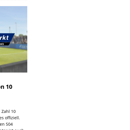
on 10
e Zahl 10
 offiziell.
den S04