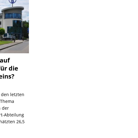
 auf
für die
eins?
 den letzten
s Thema
n der
rt-Abteilung
hätzten 26,5