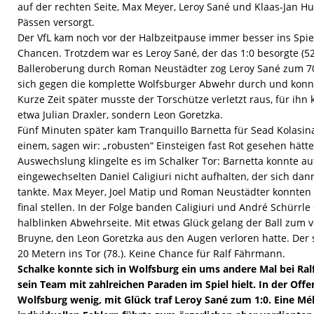
auf der rechten Seite, Max Meyer, Leroy Sané und Klaas-Jan H
Pässen versorgt.
Der VfL kam noch vor der Halbzeitpause immer besser ins Spiel
Chancen. Trotzdem war es Leroy Sané, der das 1:0 besorgte (52
Balleroberung durch Roman Neustädter zog Leroy Sané zum 70
sich gegen die komplette Wolfsburger Abwehr durch und konnte
Kurze Zeit später musste der Torschütze verletzt raus, für ihn 
etwa Julian Draxler, sondern Leon Goretzka.
Fünf Minuten später kam Tranquillo Barnetta für Sead Kolasi
einem, sagen wir: „robusten“ Einsteigen fast Rot gesehen hät
Auswechslung klingelte es im Schalker Tor: Barnetta konnte a
eingewechselten Daniel Caligiuri nicht aufhalten, der sich dan
tankte. Max Meyer, Joel Matip und Roman Neustädter konnten
final stellen. In der Folge banden Caligiuri und André Schürrle 6
halblinken Abwehrseite. Mit etwas Glück gelang der Ball zum v
Bruyne, den Leon Goretzka aus den Augen verloren hatte. Der s
20 Metern ins Tor (78.). Keine Chance für Ralf Fährmann.
Schalke konnte sich in Wolfsburg ein ums andere Mal bei Ra
sein Team mit zahlreichen Paraden im Spiel hielt. In der Off
Wolfsburg wenig, mit Glück traf Leroy Sané zum 1:0. Eine Mé