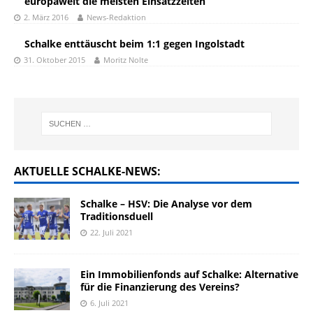
europaweit die meisten Einsatzzeiten
2. März 2016
News-Redaktion
Schalke enttäuscht beim 1:1 gegen Ingolstadt
31. Oktober 2015
Moritz Nolte
AKTUELLE SCHALKE-NEWS:
Schalke – HSV: Die Analyse vor dem
Traditionsduell
22. Juli 2021
Ein Immobilienfonds auf Schalke: Alternative
für die Finanzierung des Vereins?
6. Juli 2021