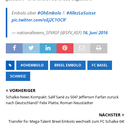
Embolo über
#OhEmbolo
?.
#AllezLaSuisse
pic.twitter.com/oEj2C1OClF
— nationalteams_SFVASF (@SFV_ASF)
16. Juni 2016
‪#‎OHEMBOLO‬
BREEL EMBOLO
FC BASEL
SCHWEIZ
VORHERIGER
Schalke-News Kompakt: Salif Sané zu S04? Jefferson Farfan zurück
nach Deutschland? Felix Platte, Roman Neustädter
NÄCHSTER
Transfer fix: Mega-Talent Breel Embolo wechselt zum FC Schalke 04!