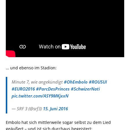
… und ebenso im Stadion:
Minute 7, wie angekündigt
#OhEmbolo
#ROUSUI
#EURO2016
#ParcDesPrinces
#SchwizerNati
pic.twitter.com/ASY9MKjxxN
— SRF 3 (@srf3)
15. Juni 2016
Embolo hat sich mittlerweile sogar selbst zu dem Lied
geäußert – und ist sich durchaus begeistert: