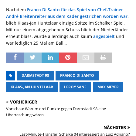
Nachdem
Franco Di Santo für das Spiel von Chef-Trainer
André Breitenreiter aus dem Kader gestrichen worden war
,
blieb Klaas-Jan Huntelaar einzige Spitze im Schalker Spiel.
Mit nur einem abgegebenen Schuss blieb der Niederländer
erneut blass, wurde allerdings auch kaum
angespielt
und
war lediglich 25 Mal am Ball…
DARMSTADT 98
FRANCO DI SANTO
KLAAS-JAN HUNTELAAR
LEROY SANE
MAX MEYER
VORHERIGER
Vorschau: Warum drei Punkte gegen Darmstadt 98 eine
Überraschung wären
NÄCHSTER
Last-Minute-Transfer: Schalke 04 interessiert an Luiz Adriano?