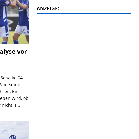
ANZEIGE:
alyse vor
C Schalke 04
V in seine
ahren. Ein
geben wird, ob
 nicht.
[...]