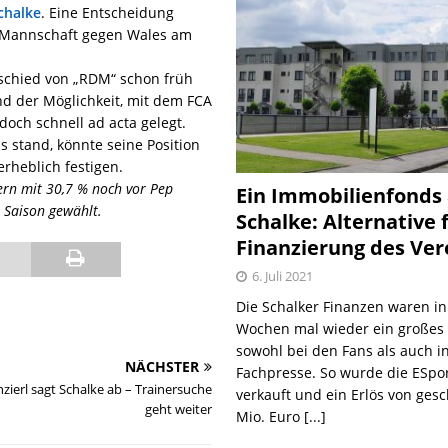
chalke
. Eine Entscheidung
er Mannschaft gegen Wales am
schied von „RDM“ schon früh
d der Möglichkeit, mit dem FCA
och schnell ad acta gelegt.
s stand, könnte seine Position
rheblich festigen.
ern mit 30,7 % noch vor Pep
Ein Immobilienfonds
r Saison gewählt.
Schalke: Alternative 
Finanzierung des Ver
6. Juli 2021
Die Schalker Finanzen waren in
Wochen mal wieder ein große
sowohl bei den Fans als auch i
NÄCHSTER
Fachpresse. So wurde die ESpo
ierl sagt Schalke ab – Trainersuche
verkauft und ein Erlös von gesc
geht weiter
Mio. Euro
[...]