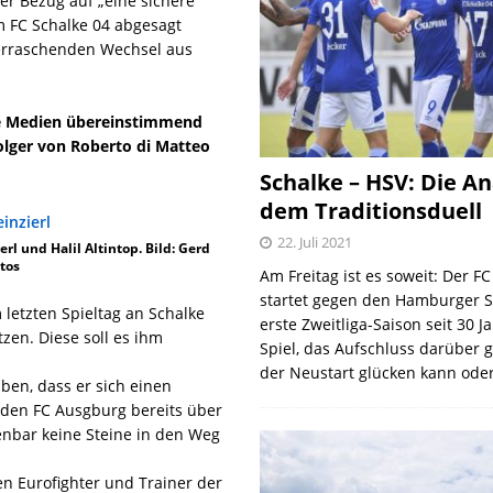
ter Bezug auf „eine sichere
em FC Schalke 04 abgesagt
berraschenden Wechsel aus
e Medien übereinstimmend
lger von Roberto di Matteo
Schalke – HSV: Die An
dem Traditionsduell
22. Juli 2021
rl und Halil Altintop. Bild: Gerd
tos
Am Freitag ist es soweit: Der F
startet gegen den Hamburger S
letzten Spieltag an Schalke
erste Zweitliga-Saison seit 30 J
tzen. Diese soll es ihm
Spiel, das Aufschluss darüber 
der Neustart glücken kann oder
aben, dass er sich einen
e den FC Ausgburg bereits über
fenbar keine Steine in den Weg
en Eurofighter und Trainer der