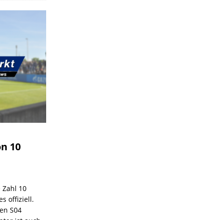
on 10
e Zahl 10
 offiziell.
den S04