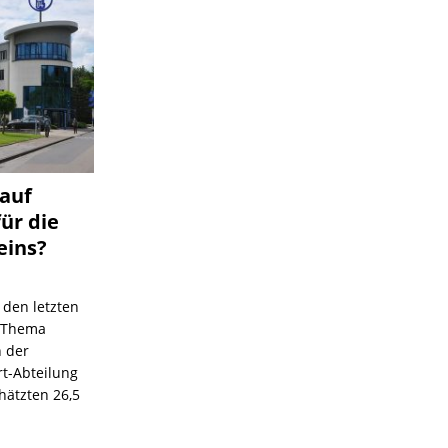
 auf
für die
eins?
 den letzten
s Thema
n der
rt-Abteilung
hätzten 26,5