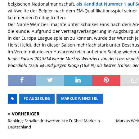
belgischen Nationalmannschaft,
als Kandidat Nummer 1 auf S
will/wollte der Belgier nach dem EM-Qualifikationsspiel sein
kommenden Freitag treffen.
Der Name Weinzierl machte unter Schalkes Fans nach dem Ab
die Runde. Aufgrund der Vertragsverlängerung in Augsburg un
in der Europa League spielen zu können, wurde der Wunsch jed
Horst Heldt, der in dieser Saison mehrfach stark unter Beschus
im Verein mit diesem Husarenstreich auf einen Schlag wieder e
In der Saison 2013/14 wurde Markus Weinzierl von den Lizenzspiel
Guardiola (25,6 %) und Jürgen Klopp (18,6 %) als bester Trainer de
FC AUGSBURG
MARKUS WEINZIERL
VORHERIGER
Ranking: Schalke drittwertvollste Fußball-Marke in
Markus Weinz
Deutschland