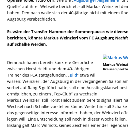
Update 10.06, 17.50 Uhr:
Wie die „
Augsburger Allgemeine
“ un
Quelle“ auf ihrer Webseite berichtet, soll Markus Weinzierl d
haben. Demnach wolle sich der 40-Jährige nicht mit einem ü
Augsburg verabschieden.
—————
Es wäre der Transfer-Hammer der Sommerpause: wie divers
berichten, könnte Markus Weinzierl vom FC Augsburg Nachfo
auf Schalke werden.
Demnach haben bereits konkrete Gespräche
Markus Weinzie
zwischen Horst Heldt und dem 40-jährigen
Krause Sportfo
Trainer des FCA stattgefunden. „
Bild
“ etwa will
wissen: Weinzierl, der Augsburg in der vergangenen Saison am 
vorbei auf Rang 5 geführt hatte, soll eine Ausstiegsklausel besi
ermöglichen, zu einem „Top-Club“ zu wechseln.
Markus Weinzierl soll Horst Heldt zudem bereits signalisiert h
Wechsel nach Schalke vorstellen könne. Weiterhin soll Schalk
das gegenseitige Interesse informiert haben, der Weinzierl of
legen will. Eine Entscheidung soll noch in dieser Woche fallen.
Bislang galt Marc Wilmots, seines Zeichens einer der legendär