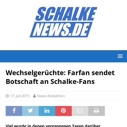
Wechselgerüchte: Farfan sendet
Botschaft an Schalke-Fans
17. Juli 2015
News-Redaktion
Viel wurde in denen vergangenen Tagen darüber