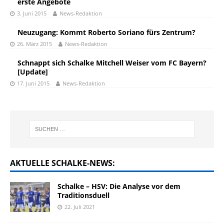
erste Angebote
3. Juni 2015
News-Redaktion
Neuzugang: Kommt Roberto Soriano fürs Zentrum?
26. März 2015
News-Redaktion
Schnappt sich Schalke Mitchell Weiser vom FC Bayern?
[Update]
17. Juni 2015
News-Redaktion
AKTUELLE SCHALKE-NEWS:
Schalke – HSV: Die Analyse vor dem
Traditionsduell
22. Juli 2021