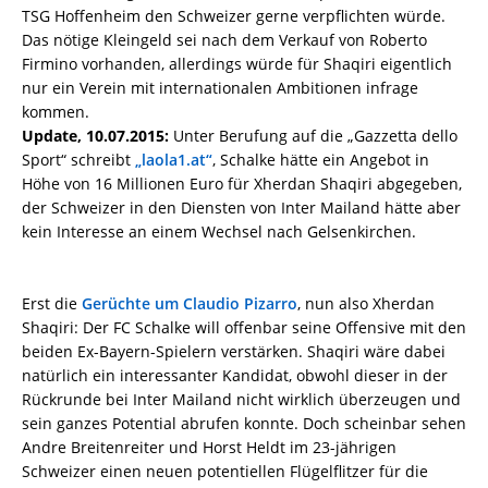
TSG Hoffenheim den Schweizer gerne verpflichten würde.
Das nötige Kleingeld sei nach dem Verkauf von Roberto
Firmino vorhanden, allerdings würde für Shaqiri eigentlich
nur ein Verein mit internationalen Ambitionen infrage
kommen.
Update, 10.07.2015:
Unter Berufung auf die „Gazzetta dello
Sport“ schreibt
„laola1.at“
, Schalke hätte ein Angebot in
Höhe von 16 Millionen Euro für Xherdan Shaqiri abgegeben,
der Schweizer in den Diensten von Inter Mailand hätte aber
kein Interesse an einem Wechsel nach Gelsenkirchen.
Erst die
Gerüchte um Claudio Pizarro
, nun also Xherdan
Shaqiri: Der FC Schalke will offenbar seine Offensive mit den
beiden Ex-Bayern-Spielern verstärken. Shaqiri wäre dabei
natürlich ein interessanter Kandidat, obwohl dieser in der
Rückrunde bei Inter Mailand nicht wirklich überzeugen und
sein ganzes Potential abrufen konnte. Doch scheinbar sehen
Andre Breitenreiter und Horst Heldt im 23-jährigen
Schweizer einen neuen potentiellen Flügelflitzer für die