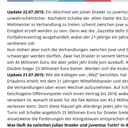
Update 22.07.2015:
Ein Abschied von Julian Draxler zu Juventu
unwahrscheinlicher. Nachdem Schalke der ‚Alten Dame‘ die Zu
Weltmeister in Verhandlung zu treten, scheint zwischen Juve u
Einigkeit erzielt worden zu sein. Denn wie die „Gazzetta dello 
Fünfjahresvertrag ausgehandelt, wobei der 21-Jährige ein Jahr
verdienen soll.
Nun stehen aber noch die Verhandlungen zwischen Juve und Sc
schwieriger werden dürften. Zwar hat Draxler in seinem Vertra
von 45 Millionen Euro, die aber jedes Jahr Ende Juni ausläuft. A
Double-Sieger 25 Millionen Euro bieten. Werden sich die Klubs
Update 21.07.2015:
Wie die Kollegen von „WAZ“ berichten, hat 
Erlaubnis erteilt, mit dem 21-jährigen Mittelfeldspieler und 
die Verhandlungen über einen Wechsel aufzunehmen. Auf Scha
beschlagene Offensivspieler noch einen Vertrag bis 2018, wobe
verankert ist, wonach Draxler für die fixe Ablöse von 45,5 Mil
verlassen kann. Doch diese Klausel gilt allerdings jedes Jahr nu
Turin soll Schalke angeblich 25 Millionen Euro für Draxler biet
ansatzweise die Forderungen der Königsblauen entsprechen d
Was läuft da zwischen Julian Draxler und Juventus Turin? In