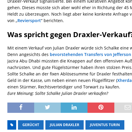
Draxler-Verkauf signalisierte. Bei einem lukrativen Angebot k
gehen. Dieses müsste sich aber wohl eher in Richtung der 45 
Heldt zu überzeugen. Noch liegt aber keine konkrete Anfrage v
von „
Reviersport
“ berichten.
Was spricht gegen Draxler-Verkauf
Mit einem Verkauf von Julian Draxler würde sich Schalke eine 
Denn angesichts des
bevorstehenden Transfers von Jefferson
Jazira Abu Dhabi müssten die Knappen auf den offensiven Au
nachrüsten. Und gute Flügelstürmer haben ihren stolzen Preis
Sollte Schalke an der fixen Ablösesumme für Draxler festhalte
Geld in der Kasse, um neben einen neuen Flügelflitzer (
Xherda
einen Stürmer, Rechtsverteidiger und Torwart zu kaufen.
Eure Meinung: Sollte Schalke Julian Draxler verkaufen?
GERÜCHT
JULIAN DRAXLER
JUVENTUS TURIN