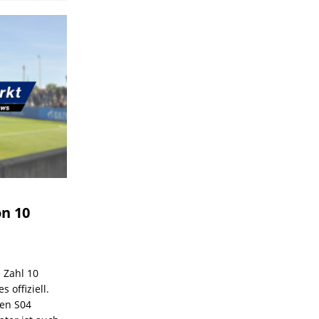
on 10
e Zahl 10
 offiziell.
den S04