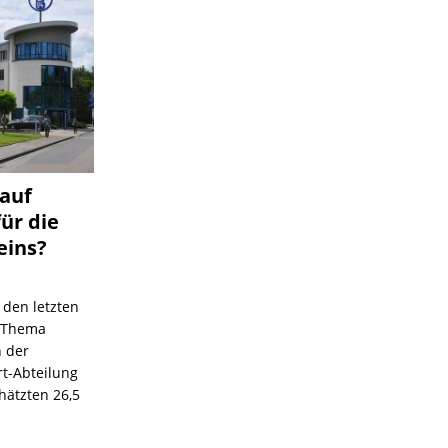
 auf
für die
eins?
 den letzten
s Thema
n der
rt-Abteilung
hätzten 26,5