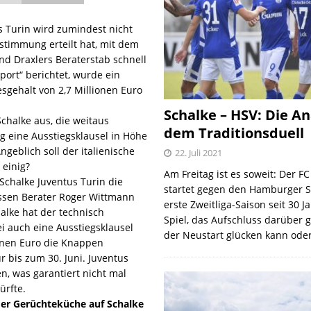
s Turin wird zumindest nicht
stimmung erteilt hat, mit dem
nd Draxlers Beraterstab schnell
Sport“ berichtet, wurde ein
esgehalt von 2,7 Millionen Euro
Schalke – HSV: Die An
halke aus, die weitaus
dem Traditionsduell
g eine Ausstiegsklausel in Höhe
ngeblich soll der italienische
22. Juli 2021
 einig?
Am Freitag ist es soweit: Der F
Schalke Juventus Turin die
startet gegen den Hamburger S
dessen Berater Roger Wittmann
erste Zweitliga-Saison seit 30 J
lke hat der technisch
Spiel, das Aufschluss darüber 
i auch eine Ausstiegsklausel
der Neustart glücken kann oder
lionen Euro die Knappen
r bis zum 30. Juni. Juventus
en, was garantiert nicht mal
ürfte.
 der Gerüchteküche auf Schalke