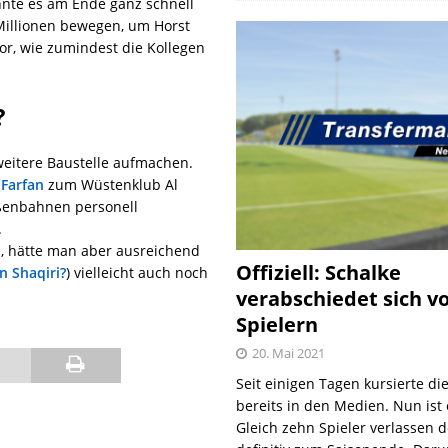
önnte es am Ende ganz schnell
Millionen bewegen, um Horst
or, wie zumindest die Kollegen
?
weitere Baustelle aufmachen.
 Farfan
zum Wüstenklub Al
ßenbahnen personell
.
n, hätte man aber ausreichend
Offiziell: Schalke
n Shaqiri?
) vielleicht auch noch
verabschiedet sich v
Spielern
20. Mai 2021
Seit einigen Tagen kursierte di
bereits in den Medien. Nun ist es
Gleich zehn Spieler verlassen 