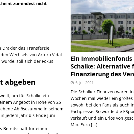
scheint zumindest nicht
 Draxler das Transferziel
den Wechsels von Arturo Vidal
Ein Immobilienfonds
wurde, soll sich der Fokus
Schalke: Alternative 
Finanzierung des Ver
ot abgeben
6. Juli 2021
Die Schalker Finanzen waren in
weilt, um für Schalke ein
Wochen mal wieder ein große
 einem Angebot in Höhe von 25
sowohl bei den Fans als auch i
chriebene Ablösesumme in seinem
Fachpresse. So wurde die ESpo
 in jedem Jahr bis Ende Juni
verkauft und ein Erlös von gesc
Mio. Euro
[...]
 Bereitschaft für einen