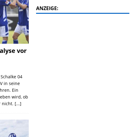
ANZEIGE:
alyse vor
C Schalke 04
V in seine
ahren. Ein
geben wird, ob
 nicht.
[...]