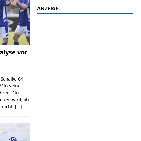
ANZEIGE:
alyse vor
C Schalke 04
V in seine
ahren. Ein
geben wird, ob
 nicht.
[...]