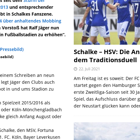
ns seit dem
Sturm der
2013
und entsprechender
t in Schalkes Fanszene.
 04 über anhaltendes Mobbing
n Vorstoß hat Ralf Jäger nun
n Fußballstadien zu erhöhen“.
Schalke – HSV: Die An
ssebild)
dem Traditionsduell
22. Juli 2021
n einem Schreiben an neun
Am Freitag ist es soweit: Der F
 legt Jäger den Clubs auch
startet gegen den Hamburger S
bot in und ums Stadion zu
erste Zweitliga-Saison seit 30 J
Spiel, das Aufschluss darüber 
Spielzeit 2015/2016 als
der Neustart glücken kann oder
nd oder Köln-Mönchengladbach
ke gleich Anfang August oder
Schalke, den MSV, Fortuna
. FC. Köln, Bayer Leverkusen