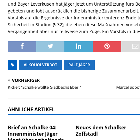
und Bayer Leverkusen hat Jäger jetzt um Unterstützung fürs
gebeten und lobt ausdrücklich die bisherige Zusammenarbeit. J
Vorstoß auf die Ergebnisse der Innenministerkonferenz Ende Ju
Sicherheit in Stadion (§ 32), die eben diese Maßnahmen vorseh
Vergangenheit aber nur teilweise zum Zuge. Ein Vorstoß in dies
ALKOHOLVERBOT
RALF JÄGER
VORHERIGER
Kicker: "Schalke wollte Gladbachs Eberl"
Marcel Sobot
ÄHNLICHE ARTIKEL
Brief an Schalke 04:
Neues dem Schalker
Innenminister Jäger
Zoffstadl