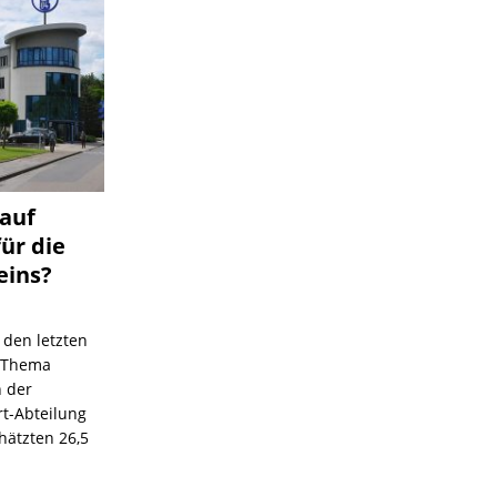
 auf
für die
eins?
 den letzten
s Thema
n der
rt-Abteilung
hätzten 26,5