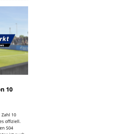
on 10
e Zahl 10
 offiziell.
den S04