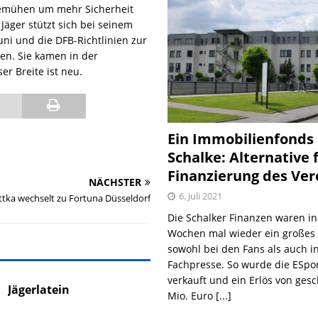
 Bemühen um mehr Sicherheit
äger stützt sich bei seinem
ni und die DFB-Richtlinien zur
en. Sie kamen in der
er Breite ist neu.
Ein Immobilienfonds
Schalke: Alternative 
Finanzierung des Ver
NÄCHSTER
6. Juli 2021
tka wechselt zu Fortuna Düsseldorf
Die Schalker Finanzen waren in
Wochen mal wieder ein große
sowohl bei den Fans als auch i
Fachpresse. So wurde die ESpo
verkauft und ein Erlös von gesc
Jägerlatein
Mio. Euro
[...]