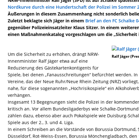
NRW-Innenminister Ralf Jäger (SPD) ist auf Schalke späteste
Nordkurve durch eine Hundertschaft der Polizei im Sommer 
Äußerungen in diesem Zusammenhang nicht sonderlich belieb
Zuletzt beklagte sich Jäger in einem
Brief an den FC Schalke
gegenüber Polizeieinsatzleiter Klaus Sitzer. In einem weitere
einen Maßnahmenkatalog vorgeschlagen um die „Sicherheit i
Um die Sicherheit zu erhöhen, drängt NRW-
Ralf Jäger (Pre
Innenminister Ralf Jäger etwa auf eine
Reduzierung des Gästekartenkontigents für
Spiele, bei denen „Fanausschreitungen“ befürchtet werden. I
Vereine, das der Neue Ruhr/Neue Rhein Zeitung (NRZ) vorliegt,
nahe, für diese sogenannten „Hochrisikospiele“ ein Alkoholver
verhängen.
Insgesamt 13 Begegnungen sieht die Polizei in der kommenden 
kritisch an. Vor allem Bundesligaderbys wie Schalke-Dortmu
zählen dazu, ebenso aber auch Pokalspiele wie Duisburg-Schal
Spiele aus der 2., 3. und 4. Liga.
In einem Schreiben an die Vorstände von Borussia Dortmund, 
Düsseldorf, Rot-Weiss-Essen, Borussia Mönchengladbach, den 1