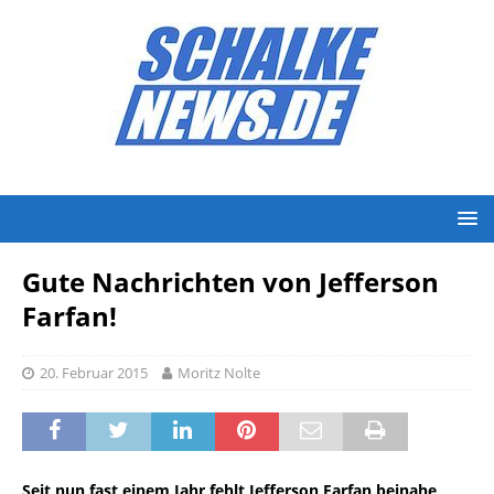
Gute Nachrichten von Jefferson
Farfan!
20. Februar 2015
Moritz Nolte
Seit nun fast einem Jahr fehlt Jefferson Farfan beinahe