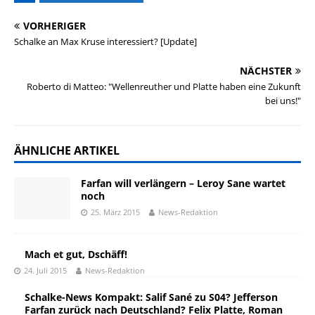
VORHERIGER
Schalke an Max Kruse interessiert? [Update]
NÄCHSTER
Roberto di Matteo: "Wellenreuther und Platte haben eine Zukunft
bei uns!"
ÄHNLICHE ARTIKEL
Farfan will verlängern – Leroy Sane wartet
noch
25. März 2015
News-Redaktion
Mach et gut, Dschäff!
24. Juli 2015
News-Redaktion
Schalke-News Kompakt: Salif Sané zu S04? Jefferson
Farfan zurück nach Deutschland? Felix Platte, Roman