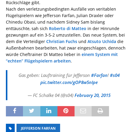
Rückschläge gibt.
Nach den verletzungsbedingten Ausfälle von veritablen
Flügelspielern wie Jefferson Farfan, Julian Draxler oder
Chinedu Obasi, und nachdem Sidney Sam bislang
enttäuschte, sah sich
Roberto di Matteo
in der Hinrunde
gezwungen auf ein 3-5-2 umzustellen. Das neue System, bei
dem die Verteidiger
Christian Fuchs
und
Atsuto Uchida
die
Außenbahnen bearbeiten, hat zwar eingeschlagen, dennoch
würde Cheftrainer Di Matteo lieber in
einem System mit
“echten” Flügelspielern arbeiten
.
Gas geben: Lauftraining für Jefferson
#Farfan
!
#s04
pic.twitter.com/gOP8w5nIpe
— FC Schalke 04 (@s04)
February 20, 2015
JEFFERSON FARFAN