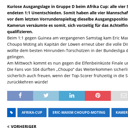
Kuriose Ausgangslage in Gruppe D beim Afrika Cup: alle vier 
endeten 1:1 Unentschieden. Somit haben alle vier Mannscha
vor dem letzten Vorrundenspieltag dieselbe Ausgangspositio
Kamerun versäumte es somit, sich vorzeitig für das Achtelfin
qualifizieren.
Beim 1:1 gegen Guinea am vergangenen Samstag kam Eric Ma
Choupo Moting als Kapitän der Löwen erneut über die volle Dis
wollte dem besten Hinrunden-Torschützen in der Bundesliga d
gelingen.
Am Mittwoch kommt es nun gegen die Elfenbeinküste Finale u
Die Fans von S04 dürften „Choupo“ das Weiterkommen sicherl
sicherlich auch freuen, wenn der Top-Scorer frühzeitig in die
zurückkehren würde!
AFRIKA-CUP
ERIC-MAXIM CHOUPO-MOTING
KAME
VORHERIGER