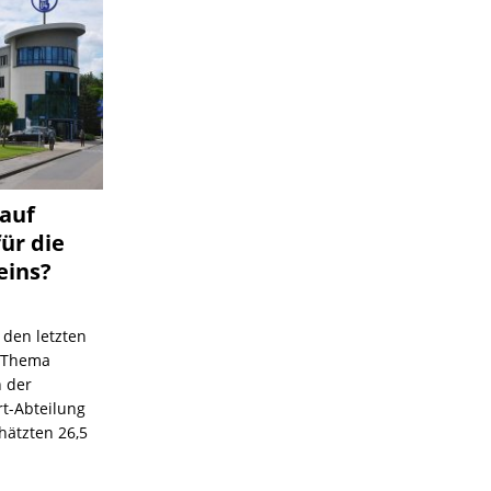
 auf
für die
eins?
 den letzten
s Thema
n der
rt-Abteilung
hätzten 26,5