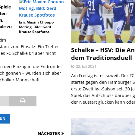
Spiele
ften
n.
Eric Maxim Choupo
ale zu
Moting. Bild: Gerd
Krause Spotfotos
xim
tanz zum Einsatz. Ein Treffer
Schalke – HSV: Die An
es FC Schalke 04 aber nicht
dem Traditionsduell
m den Einzug in die Endrunde.
22. Juli 2021
ich gönnen – würden sich aber
Am Freitag ist es soweit: Der F
 Schalker Mannschaft
startet gegen den Hamburger S
erste Zweitliga-Saison seit 30 J
Spiel, das Aufschluss darüber 
der Neustart glücken kann oder
RUN
NÄCHSTER