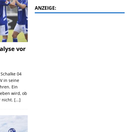
ANZEIGE:
alyse vor
C Schalke 04
V in seine
ahren. Ein
geben wird, ob
 nicht.
[...]