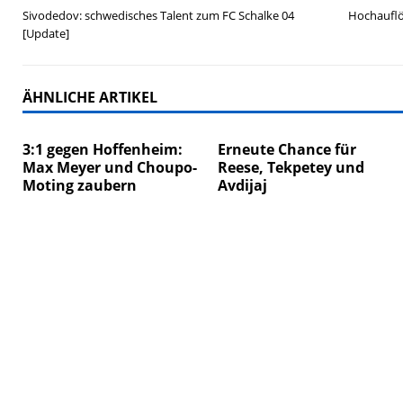
Sivodedov: schwedisches Talent zum FC Schalke 04
Hochauflö
[Update]
ÄHNLICHE ARTIKEL
3:1 gegen Hoffenheim:
Erneute Chance für
Max Meyer und Choupo-
Reese, Tekpetey und
Moting zaubern
Avdijaj