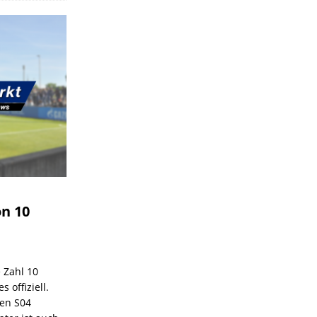
on 10
e Zahl 10
 offiziell.
den S04