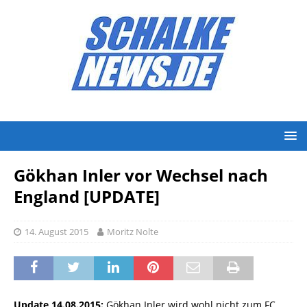
Gökhan Inler vor Wechsel nach
England [UPDATE]
14. August 2015
Moritz Nolte
Update 14.08.2015:
Gökhan Inler wird wohl nicht zum FC