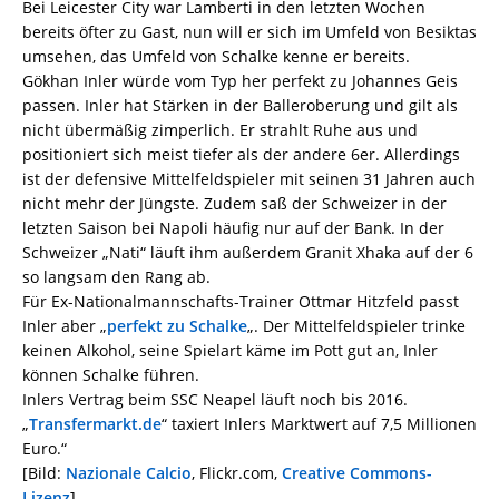
Bei Leicester City war Lamberti in den letzten Wochen
bereits öfter zu Gast, nun will er sich im Umfeld von Besiktas
umsehen, das Umfeld von Schalke kenne er bereits.
Gökhan Inler würde vom Typ her perfekt zu Johannes Geis
passen. Inler hat Stärken in der Balleroberung und gilt als
nicht übermäßig zimperlich. Er strahlt Ruhe aus und
positioniert sich meist tiefer als der andere 6er.
Allerdings
ist der defensive Mittelfeldspieler mit seinen 31 Jahren auch
nicht mehr der Jüngste. Zudem saß der Schweizer in der
letzten Saison bei Napoli häufig nur auf der Bank. In der
Schweizer „Nati“ läuft ihm außerdem Granit Xhaka auf der 6
so langsam den Rang ab.
Für Ex-Nationalmannschafts-Trainer Ottmar Hitzfeld passt
Inler aber „
perfekt zu Schalke
„. Der Mittelfeldspieler trinke
keinen Alkohol, seine Spielart käme im Pott gut an, Inler
können Schalke führen.
Inlers Vertrag beim SSC Neapel läuft noch bis 2016.
„
Transfermarkt.de
“ taxiert Inlers Marktwert auf 7,5 Millionen
Euro.“
[Bild:
Nazionale Calcio
, Flickr.com,
Creative Commons-
Lizenz
]