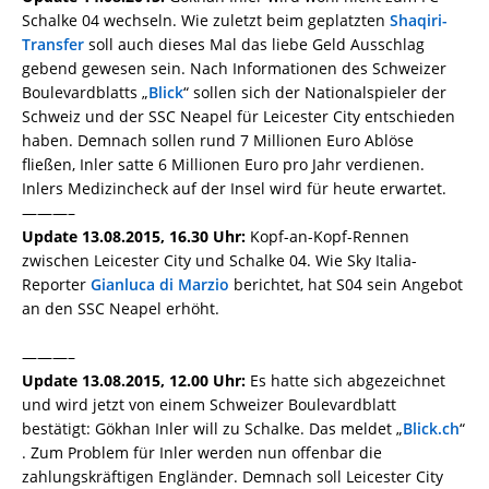
Schalke 04 wechseln. Wie zuletzt beim geplatzten
Shaqiri-
Transfer
soll auch dieses Mal das liebe Geld Ausschlag
gebend gewesen sein. Nach Informationen des Schweizer
Boulevardblatts „
Blick
“ sollen sich der Nationalspieler der
Schweiz und der SSC Neapel für Leicester City entschieden
haben. Demnach sollen rund 7 Millionen Euro Ablöse
fließen, Inler satte 6 Millionen Euro pro Jahr verdienen.
Inlers Medizincheck auf der Insel wird für heute erwartet.
———–
Update 13.08.2015, 16.30 Uhr:
Kopf-an-Kopf-Rennen
zwischen Leicester City und Schalke 04. Wie Sky Italia-
Reporter
Gianluca di Marzio
berichtet, hat S04 sein Angebot
an den SSC Neapel erhöht.
———–
Update 13.08.2015, 12.00 Uhr:
Es hatte sich abgezeichnet
und wird jetzt von einem Schweizer Boulevardblatt
bestätigt: Gökhan Inler will zu Schalke. Das meldet „
Blick.ch
“
. Zum Problem für Inler werden nun offenbar die
zahlungskräftigen Engländer. Demnach soll Leicester City