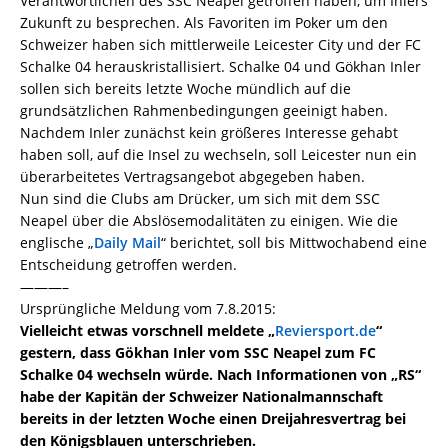
Verantwortlichen des SSC Neapel getroffen haben, um Inlers
Zukunft zu besprechen. Als Favoriten im Poker um den
Schweizer haben sich mittlerweile Leicester City und der FC
Schalke 04 herauskristallisiert. Schalke 04 und Gökhan Inler
sollen sich bereits letzte Woche mündlich auf die
grundsätzlichen Rahmenbedingungen geeinigt haben.
Nachdem Inler zunächst kein größeres Interesse gehabt
haben soll, auf die Insel zu wechseln, soll Leicester nun ein
überarbeitetes Vertragsangebot abgegeben haben.
Nun sind die Clubs am Drücker, um sich mit dem SSC
Neapel über die Abslösemodalitäten zu einigen. Wie die
englische „
Daily Mail
“ berichtet, soll bis Mittwochabend eine
Entscheidung getroffen werden.
———–
Ursprüngliche Meldung vom 7.8.2015:
Vielleicht etwas vorschnell meldete „
Reviersport.de
“
gestern, dass Gökhan Inler vom SSC Neapel zum FC
Schalke 04 wechseln würde. Nach Informationen von „RS“
habe der Kapitän der Schweizer Nationalmannschaft
bereits in der letzten Woche einen Dreijahresvertrag bei
den Königsblauen unterschrieben.