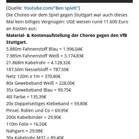
[Quelle:
Youtube.com/“Ben spielt“
]
Die Choreo vor dem Spiel gegen Stuttgart war auch dieses
Mal kein billiges Vergnügen: UGE weisen rund 11.600 Euro
an Kosten aus:
Material- & Kostenaufstellung der Choreo gegen den VfB
Stuttgart.
5.880m Fahnenstoff Blau = 1.996,04€
7.985m Fahnenstoff Weiß = 3.174,83€
21.868m Kabelrohr = 4.128,32€
187,50m Nesselstoff = 787,50€
Netz 120m x 1m = 370,80€
80x Gewebeband Weiß = 228,00€
35x Gewebeband Blau = 99,75€
40l Farbe = 135,39€
20x Doppelseitiges Klebeband = 59,80€
Pinsel, Rollen und Co = 69,95€
200x Kabelbinder = 29,90€
110m Folie = 16,50€
Nähgarn = 29,98€
30x Kabelrohr M32 = 89,40€