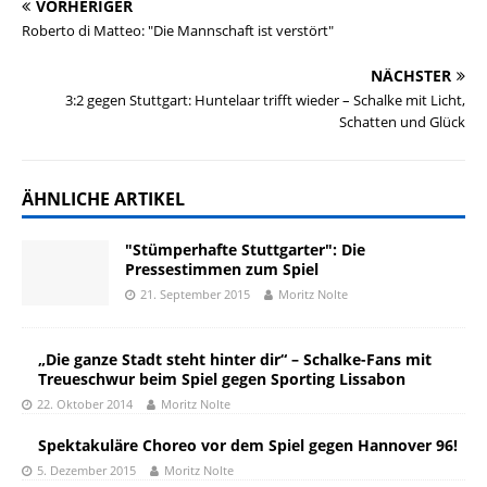
VORHERIGER
Roberto di Matteo: "Die Mannschaft ist verstört"
NÄCHSTER
3:2 gegen Stuttgart: Huntelaar trifft wieder – Schalke mit Licht,
Schatten und Glück
ÄHNLICHE ARTIKEL
"Stümperhafte Stuttgarter": Die
Pressestimmen zum Spiel
21. September 2015
Moritz Nolte
„Die ganze Stadt steht hinter dir“ – Schalke-Fans mit
Treueschwur beim Spiel gegen Sporting Lissabon
22. Oktober 2014
Moritz Nolte
Spektakuläre Choreo vor dem Spiel gegen Hannover 96!
5. Dezember 2015
Moritz Nolte