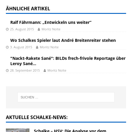
ÄHNLICHE ARTIKEL
Ralf Fährmann: „Entwickeln uns weiter“
25. August 2015
Moritz Nolte
Wo Schalkes Spieler laut André Breitenreiter stehen
3. August 2015
Moritz Nolte
"Nackt-Rakete Sané": BILDs frech-frivole Reportage über
Leroy Sané…
28. September 2015
Moritz Nolte
AKTUELLE SCHALKE-NEWS:
Schalke – HSV: Die Analyse vor dem