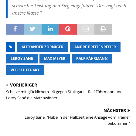
schwacher Leistung den Sieg eingefahren. Das zeigt auch
unsere Klasse.“
ALEXANDER ZORNIGER
ANDRE BREITENREITER
LEROY SANE
MAX MEYER
RALF FÄHRMANN
VFB STUTTGART
VORHERIGER
Schalke mit glücklichem 1:0 gegen Stuttgart – Ralf Fährmann und
Leroy Sané die Matchwinner
NÄCHSTER
Leroy Sané: "Habe in der Halbzeit eine Ansage vom Trainer
bekommen"