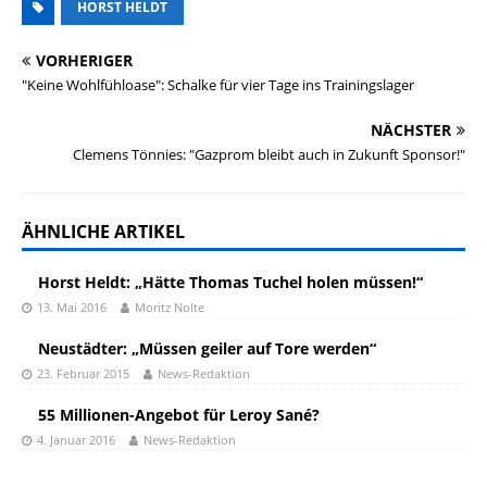
HORST HELDT
VORHERIGER
"Keine Wohlfühloase": Schalke für vier Tage ins Trainingslager
NÄCHSTER
Clemens Tönnies: "Gazprom bleibt auch in Zukunft Sponsor!"
ÄHNLICHE ARTIKEL
Horst Heldt: „Hätte Thomas Tuchel holen müssen!“
13. Mai 2016
Moritz Nolte
Neustädter: „Müssen geiler auf Tore werden“
23. Februar 2015
News-Redaktion
55 Millionen-Angebot für Leroy Sané?
4. Januar 2016
News-Redaktion