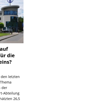
 auf
für die
eins?
 den letzten
s Thema
n der
rt-Abteilung
hätzten 26,5