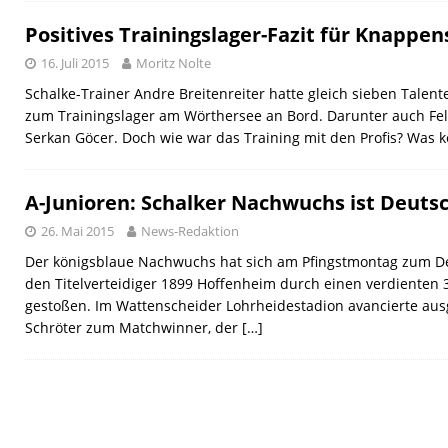
Positives Trainingslager-Fazit für Knappe
16. Juli 2015
Moritz Nolte
Schalke-Trainer Andre Breitenreiter hatte gleich sieben Tale
zum Trainingslager am Wörthersee an Bord. Darunter auch Felix
Serkan Göcer. Doch wie war das Training mit den Profis? Was
A-Junioren: Schalker Nachwuchs ist Deuts
26. Mai 2015
News-Redaktion
Der königsblaue Nachwuchs hat sich am Pfingstmontag zum D
den Titelverteidiger 1899 Hoffenheim durch einen verdienten 3
gestoßen. Im Wattenscheider Lohrheidestadion avancierte aus
Schröter zum Matchwinner, der
[…]