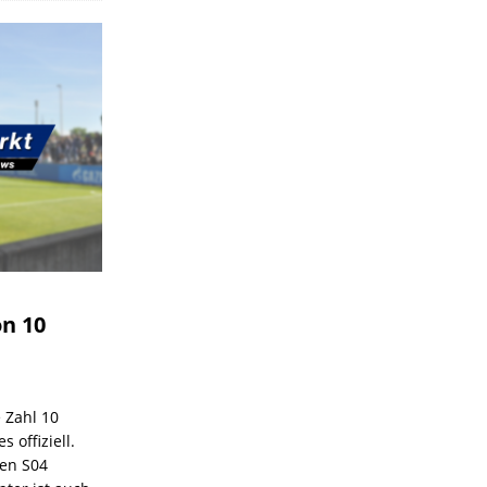
on 10
e Zahl 10
 offiziell.
den S04