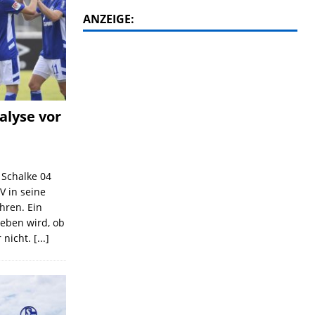
ANZEIGE:
alyse vor
C Schalke 04
V in seine
ahren. Ein
geben wird, ob
 nicht.
[...]