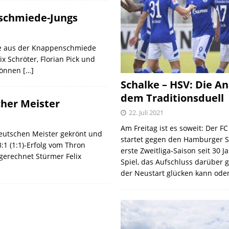
nschmiede-Jungs
nte aus der Knappenschmiede
 Schröter, Florian Pick und
 können
[…]
Schalke – HSV: Die An
dem Traditionsduell
cher Meister
22. Juli 2021
Am Freitag ist es soweit: Der F
eutschen Meister gekrönt und
startet gegen den Hamburger S
:1 (1:1)-Erfolg vom Thron
erste Zweitliga-Saison seit 30 J
gerechnet Stürmer Felix
Spiel, das Aufschluss darüber 
der Neustart glücken kann oder