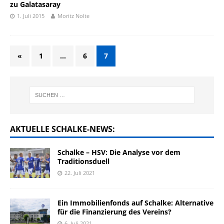
zu Galatasaray
1. Juli 2015
Moritz Nolte
«
1
…
6
7
AKTUELLE SCHALKE-NEWS:
Schalke – HSV: Die Analyse vor dem
Traditionsduell
22. Juli 2021
Ein Immobilienfonds auf Schalke: Alternative
für die Finanzierung des Vereins?
6. Juli 2021