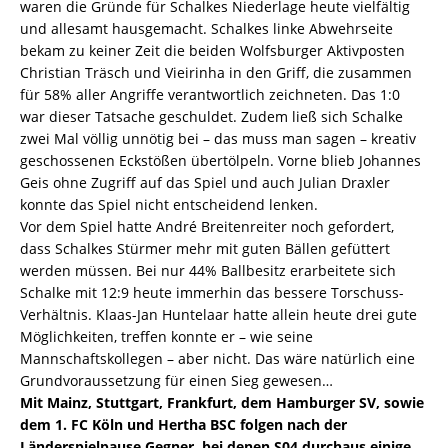
waren die Gründe für Schalkes Niederlage heute vielfältig
und allesamt hausgemacht. Schalkes linke Abwehrseite
bekam zu keiner Zeit die beiden Wolfsburger Aktivposten
Christian Träsch und Vieirinha in den Griff, die zusammen
für 58% aller Angriffe verantwortlich zeichneten. Das 1:0
war dieser Tatsache geschuldet. Zudem ließ sich Schalke
zwei Mal völlig unnötig bei – das muss man sagen – kreativ
geschossenen Eckstößen übertölpeln. Vorne blieb Johannes
Geis ohne Zugriff auf das Spiel und auch Julian Draxler
konnte das Spiel nicht entscheidend lenken.
Vor dem Spiel hatte André Breitenreiter noch gefordert,
dass Schalkes Stürmer mehr mit guten Bällen gefüttert
werden müssen. Bei nur 44% Ballbesitz erarbeitete sich
Schalke mit 12:9 heute immerhin das bessere Torschuss-
Verhältnis. Klaas-Jan Huntelaar hatte allein heute drei gute
Möglichkeiten, treffen konnte er – wie seine
Mannschaftskollegen – aber nicht. Das wäre natürlich eine
Grundvoraussetzung für einen Sieg gewesen…
Mit Mainz, Stuttgart, Frankfurt, dem Hamburger SV, sowie
dem 1. FC Köln und Hertha BSC folgen nach der
Länderspielpause Gegner, bei denen S04 durchaus einige