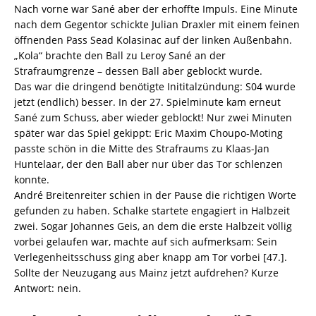
Nach vorne war Sané aber der erhoffte Impuls. Eine Minute
nach dem Gegentor schickte Julian Draxler mit einem feinen
öffnenden Pass Sead Kolasinac auf der linken Außenbahn.
„Kola“ brachte den Ball zu Leroy Sané an der
Strafraumgrenze – dessen Ball aber geblockt wurde.
Das war die dringend benötigte Inititalzündung: S04 wurde
jetzt (endlich) besser. In der 27. Spielminute kam erneut
Sané zum Schuss, aber wieder geblockt! Nur zwei Minuten
später war das Spiel gekippt: Eric Maxim Choupo-Moting
passte schön in die Mitte des Strafraums zu Klaas-Jan
Huntelaar, der den Ball aber nur über das Tor schlenzen
konnte.
André Breitenreiter schien in der Pause die richtigen Worte
gefunden zu haben. Schalke startete engagiert in Halbzeit
zwei. Sogar Johannes Geis, an dem die erste Halbzeit völlig
vorbei gelaufen war, machte auf sich aufmerksam: Sein
Verlegenheitsschuss ging aber knapp am Tor vorbei [47.].
Sollte der Neuzugang aus Mainz jetzt aufdrehen? Kurze
Antwort: nein.