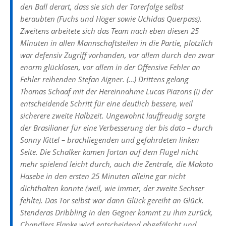
den Ball derart, dass sie sich der Torerfolge selbst
beraubten (Fuchs und Höger sowie Uchidas Querpass).
Zweitens arbeitete sich das Team nach eben diesen 25
Minuten in allen Mannschaftsteilen in die Partie, plötzlich
war defensiv Zugriff vorhanden, vor allem durch den zwar
enorm glücklosen, vor allem in der Offensive Fehler an
Fehler reihenden Stefan Aigner. (…) Drittens gelang
Thomas Schaaf mit der Hereinnahme Lucas Piazons (!) der
entscheidende Schritt für eine deutlich bessere, weil
sicherere zweite Halbzeit. Ungewohnt lauffreudig sorgte
der Brasilianer für eine Verbesserung der bis dato – durch
Sonny Kittel – brachliegenden und gefährdeten linken
Seite. Die Schalker kamen fortan auf dem Flügel nicht
mehr spielend leicht durch, auch die Zentrale, die Makoto
Hasebe in den ersten 25 Minuten alleine gar nicht
dichthalten konnte (weil, wie immer, der zweite Sechser
fehlte). Das Tor selbst war dann Glück gereiht an Glück.
Stenderas Dribbling in den Gegner kommt zu ihm zurück,
Chandlers Flanke wird entscheidend abgefälscht und