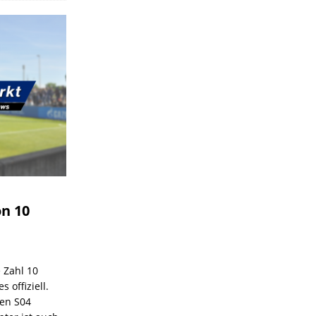
on 10
e Zahl 10
 offiziell.
den S04