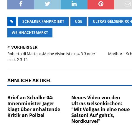
SCHALKER FANPROJEKT
UGE
ULTRAS GELSENKIRC
WEIHNACHTSMARKT
VORHERIGER
Roberto di Matteo: „Meine Vision ist ein 4-3-3 oder
Maribor – Sch
ein 4-2-3-1“
ÄHNLICHE ARTIKEL
Brief an Schalke 04:
Neues Video von den
Innenminister Jäger
Ultras Gelsenkirchen:
klagt über anhaltende
"Mit Vollgas in eine neue
Kritik an Polizei
Saison! Auf geht’s,
Nordkurve!"