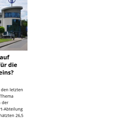
 auf
für die
eins?
 den letzten
s Thema
n der
rt-Abteilung
hätzten 26,5