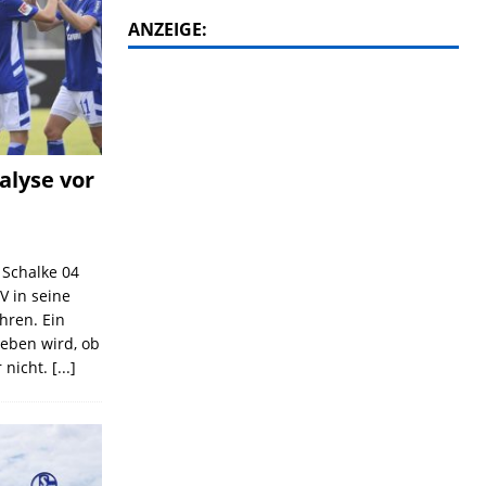
ANZEIGE:
alyse vor
C Schalke 04
V in seine
ahren. Ein
geben wird, ob
 nicht.
[...]