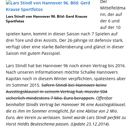
Der
Mittelfeldma
nn, der auf
Lars Stindl von Hannover 96. Bild: Gerd Krause
der 6 und
Sportfotos
auf der 10
spielen kann, kommt in dieser Saison nach 7 Spielen auf
drei Tore und drei Assists. Der 26-Jährige ist defensiv stark,
verfügt über eine starke Balleroberung und glänzt in dieser
Saison mit gutem Passspiel.
Lars Stindl hat bei Hannover 96 noch einen Vertrag bis 2016.
Nach unseren Informationen möchte Schalke Hannovers
Kapitän noch in diesem Winter verpflichten, spätestens aber
im Sommer 2015.
Sofern Stindl bei Hannover keine
Ausstiegsklausel in seinem Vertrag hat, müsste S04
sicherlich mindestens 7 Mio. Euro berappen.
Offenbar
beinhaltet Stindls Vertrag bei Hannover 96 eine Ausstiegsklausel,
die es ihm im Sommer ermöglicht, für eine Ablöse von 2 Mio.
Euro, den Verein zu verlassen. Somit würde Lars Stindl perfekt zu
Horst Heldts Beuteschema passen. (Update 23.12.2014).