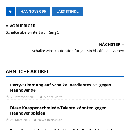
HANNOVER 96
LARS STINDL
VORHERIGER
Schalke überwintert auf Rang 5
NÄCHSTER
Schalke wird Kaufoption für Jan Kirchhoff nicht ziehen
ÄHNLICHE ARTIKEL
Party-Stimmung auf Schalke! Verdientes 3:1 gegen
Hannover 96
5. Dezember 2015
Moritz Nolte
Diese Knappenschmiede-Talente könnten gegen
Hannover spielen
23. März 2017
News-Redaktion