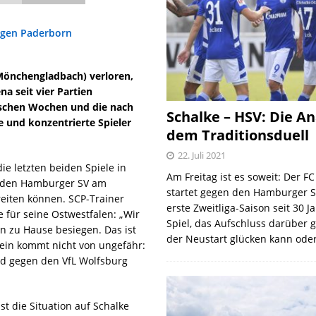
 Mönchengladbach) verloren,
na seit vier Partien
lischen Wochen und die nach
Schalke – HSV: Die An
e und konzentrierte Spieler
dem Traditionsduell
22. Juli 2021
ie letzten beiden Spiele in
Am Freitag ist es soweit: Der F
 den Hamburger SV am
startet gegen den Hamburger S
eiten können. SCP-Trainer
erste Zweitliga-Saison seit 30 J
 für seine Ostwestfalen: „Wir
Spiel, das Aufschluss darüber 
 zu Hause besiegen. Das ist
der Neustart glücken kann oder
sein kommt nicht von ungefähr:
nd gegen den VfL Wolfsburg
t die Situation auf Schalke