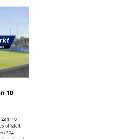
on 10
e Zahl 10
 offiziell.
den S04