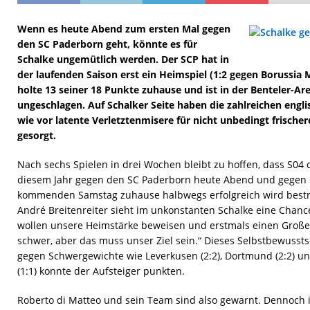
Wenn es heute Abend zum ersten Mal gegen
den SC Paderborn geht, könnte es für
Schalke ungemütlich werden. Der SCP hat in
der laufenden Saison erst ein Heimspiel (1:2 gegen Borussia
holte 13 seiner 18 Punkte zuhause und ist in der Benteler-Are
ungeschlagen. Auf Schalker Seite haben die zahlreichen eng
wie vor latente Verletztenmisere für nicht unbedingt frischer
gesorgt.
Nach sechs Spielen in drei Wochen bleibt zu hoffen, dass S04 d
diesem Jahr gegen den SC Paderborn heute Abend und gegen
kommenden Samstag zuhause halbwegs erfolgreich wird bestr
André Breitenreiter sieht im unkonstanten Schalke eine Chance
wollen unsere Heimstärke beweisen und erstmals einen Großen
schwer, aber das muss unser Ziel sein.“ Dieses Selbstbewusst
gegen Schwergewichte wie Leverkusen (2:2), Dortmund (2:2) u
(1:1) konnte der Aufsteiger punkten.
Roberto di Matteo und sein Team sind also gewarnt. Dennoch is