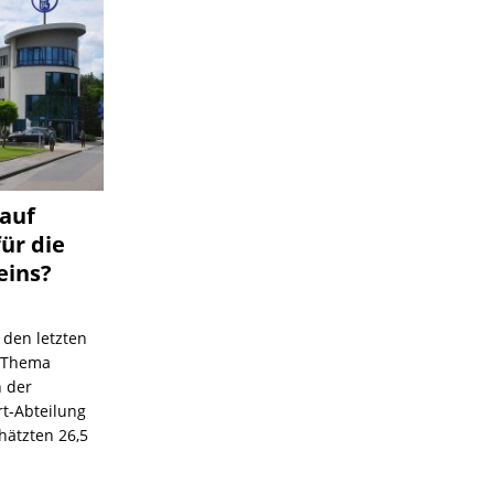
 auf
für die
eins?
 den letzten
s Thema
n der
rt-Abteilung
hätzten 26,5