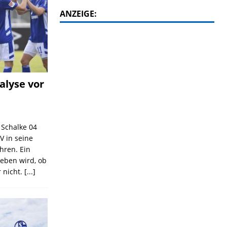
ANZEIGE:
alyse vor
C Schalke 04
V in seine
ahren. Ein
geben wird, ob
 nicht.
[...]