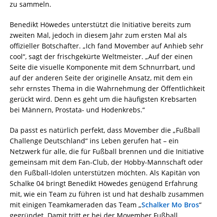
zu sammeln.
Benedikt Höwedes unterstützt die Initiative bereits zum
zweiten Mal, jedoch in diesem Jahr zum ersten Mal als
offizieller Botschafter. „Ich fand Movember auf Anhieb sehr
cool“, sagt der frischgekürte Weltmeister. „Auf der einen
Seite die visuelle Komponente mit dem Schnurrbart, und
auf der anderen Seite der originelle Ansatz, mit dem ein
sehr ernstes Thema in die Wahrnehmung der Öffentlichkeit
gerückt wird. Denn es geht um die häufigsten Krebsarten
bei Männern, Prostata- und Hodenkrebs.“
Da passt es natürlich perfekt, dass Movember die „Fußball
Challenge Deutschland“ ins Leben gerufen hat – ein
Netzwerk für alle, die für Fußball brennen und die Initiative
gemeinsam mit dem Fan-Club, der Hobby-Mannschaft oder
den Fußball-Idolen unterstützen möchten. Als Kapitän von
Schalke 04 bringt Benedikt Höwedes genügend Erfahrung
mit, wie ein Team zu führen ist und hat deshalb zusammen
mit einigen Teamkameraden das Team „
Schalker Mo Bros
“
gegründet. Damit tritt er bei der Movember Fußball