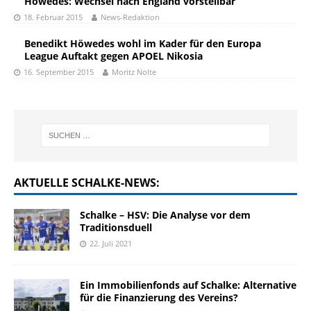
Höwedes: Wechsel nach England vorstellbar
18. Februar 2015
News-Redaktion
Benedikt Höwedes wohl im Kader für den Europa
League Auftakt gegen APOEL Nikosia
16. September 2015
Moritz Nolte
AKTUELLE SCHALKE-NEWS:
Schalke – HSV: Die Analyse vor dem
Traditionsduell
22. Juli 2021
Ein Immobilienfonds auf Schalke: Alternative
für die Finanzierung des Vereins?